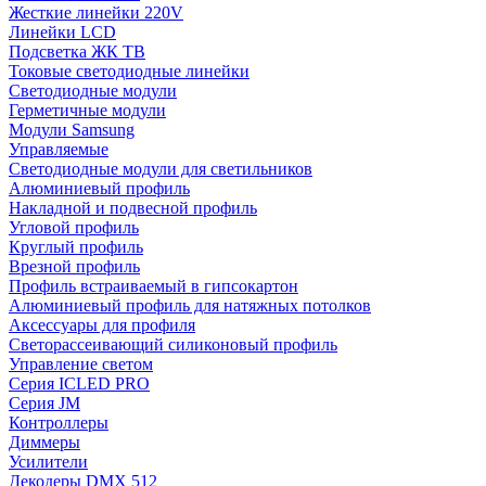
Жесткие линейки 220V
Линейки LCD
Подсветка ЖК ТВ
Токовые светодиодные линейки
Светодиодные модули
Герметичные модули
Модули Samsung
Управляемые
Светодиодные модули для светильников
Алюминиевый профиль
Накладной и подвесной профиль
Угловой профиль
Круглый профиль
Врезной профиль
Профиль встраиваемый в гипсокартон
Алюминиевый профиль для натяжных потолков
Аксессуары для профиля
Светорассеивающий силиконовый профиль
Управление светом
Серия ICLED PRO
Серия JM
Контроллеры
Диммеры
Усилители
Декодеры DMX 512