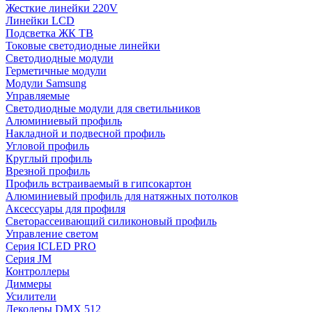
Жесткие линейки 220V
Линейки LCD
Подсветка ЖК ТВ
Токовые светодиодные линейки
Светодиодные модули
Герметичные модули
Модули Samsung
Управляемые
Светодиодные модули для светильников
Алюминиевый профиль
Накладной и подвесной профиль
Угловой профиль
Круглый профиль
Врезной профиль
Профиль встраиваемый в гипсокартон
Алюминиевый профиль для натяжных потолков
Аксессуары для профиля
Светорассеивающий силиконовый профиль
Управление светом
Серия ICLED PRO
Серия JM
Контроллеры
Диммеры
Усилители
Декодеры DMX 512