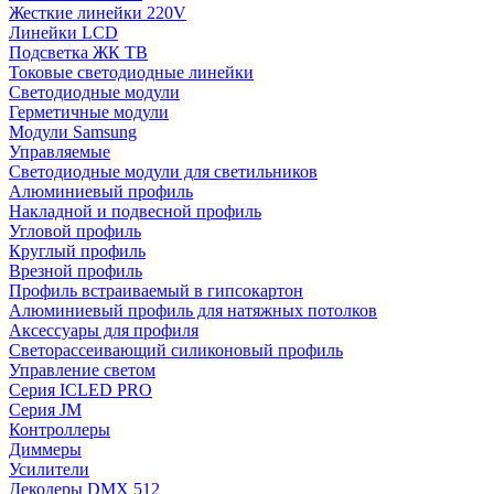
Жесткие линейки 220V
Линейки LCD
Подсветка ЖК ТВ
Токовые светодиодные линейки
Светодиодные модули
Герметичные модули
Модули Samsung
Управляемые
Светодиодные модули для светильников
Алюминиевый профиль
Накладной и подвесной профиль
Угловой профиль
Круглый профиль
Врезной профиль
Профиль встраиваемый в гипсокартон
Алюминиевый профиль для натяжных потолков
Аксессуары для профиля
Светорассеивающий силиконовый профиль
Управление светом
Серия ICLED PRO
Серия JM
Контроллеры
Диммеры
Усилители
Декодеры DMX 512