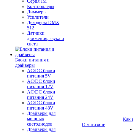
Серия JM
Контроллеры
Диммеры
Усилители
Декодеры DMX
512
Датчики
движения, звука и
света
Блоки питания и
драйверы
AC/DC блоки
питания 5V
AC/DC блоки
питания 12V
AC/DC блоки
питания 24V
AC/DC блоки
питания 48V
Драйверы для
мощных
Как 
светодиодов
О магазине
Драйверы для