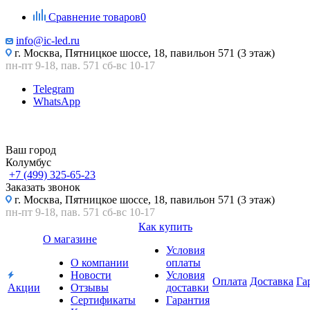
Сравнение товаров
0
info@ic-led.ru
г. Москва, Пятницкое шоссе, 18, павильон 571 (3 этаж)
пн-пт 9-18, пав. 571 сб-вс 10-17
Telegram
WhatsApp
Ваш город
Колумбус
+7 (499) 325-65-23
Заказать звонок
г. Москва, Пятницкое шоссе, 18, павильон 571 (3 этаж)
пн-пт 9-18, пав. 571 сб-вс 10-17
Как купить
О магазине
Условия
О компании
оплаты
Новости
Условия
Оплата
Доставка
Га
Акции
Отзывы
доставки
Сертификаты
Гарантия