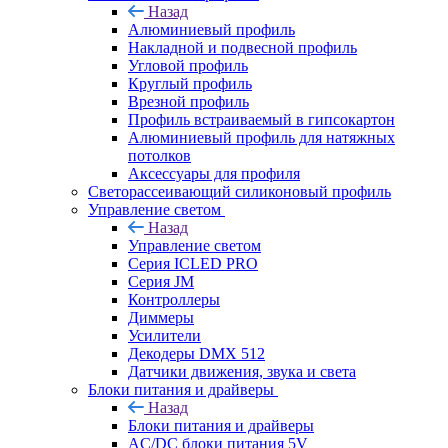
Назад
Алюминиевый профиль
Накладной и подвесной профиль
Угловой профиль
Круглый профиль
Врезной профиль
Профиль встраиваемый в гипсокартон
Алюминиевый профиль для натяжных
потолков
Аксессуары для профиля
Светорассеивающий силиконовый профиль
Управление светом
Назад
Управление светом
Серия ICLED PRO
Серия JM
Контроллеры
Диммеры
Усилители
Декодеры DMX 512
Датчики движения, звука и света
Блоки питания и драйверы
Назад
Блоки питания и драйверы
AC/DC блоки питания 5V