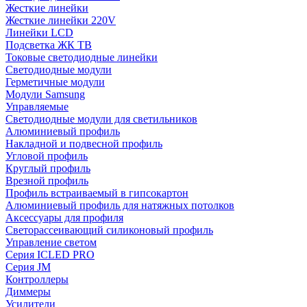
Жесткие линейки
Жесткие линейки 220V
Линейки LCD
Подсветка ЖК ТВ
Токовые светодиодные линейки
Светодиодные модули
Герметичные модули
Модули Samsung
Управляемые
Светодиодные модули для светильников
Алюминиевый профиль
Накладной и подвесной профиль
Угловой профиль
Круглый профиль
Врезной профиль
Профиль встраиваемый в гипсокартон
Алюминиевый профиль для натяжных потолков
Аксессуары для профиля
Светорассеивающий силиконовый профиль
Управление светом
Серия ICLED PRO
Серия JM
Контроллеры
Диммеры
Усилители