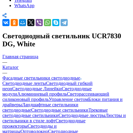
Telegram
WhatsApp
Светодиодный светильник UCR7830
DG, White
Главная страница
—
Каталог
—
Фасадные светильники светодиодные
Светодиодные ленты
Светодиодный гибкий
неон
Светодиодные Линейки
Светодиодные
модули
Алюминиевый профиль
Светорассеивающий
силиконовый профиль
Управление светом
Блоки питания и
драйверы
Ландшафтные светильники
светодиодные
Светодиодные светильники
Трековые
светодиодные светильники
Светодиодные люстры
Люстры и
светильники в стиле лофт
Светодиодные
прожекторы
Светодиоды и
матрицы
Оптоволокно
Светодиодные