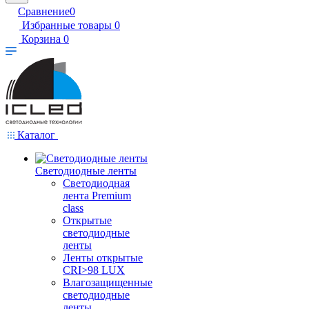
Сравнение
0
Избранные товары
0
Корзина
0
Каталог
Светодиодные ленты
Светодиодная
лента Premium
class
Открытые
светодиодные
ленты
Ленты открытые
CRI>98 LUX
Влагозащищенные
светодиодные
ленты