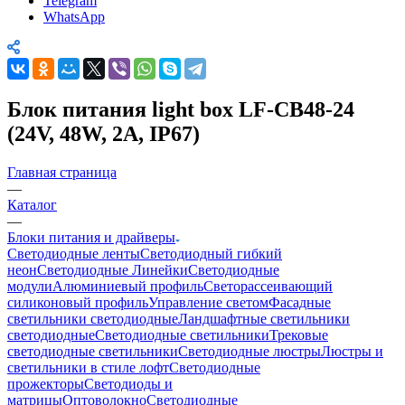
Telegram
WhatsApp
Блок питания light box LF-CB48-24
(24V, 48W, 2A, IP67)
Главная страница
—
Каталог
—
Блоки питания и драйверы
Светодиодные ленты
Светодиодный гибкий
неон
Светодиодные Линейки
Светодиодные
модули
Алюминиевый профиль
Светорассеивающий
силиконовый профиль
Управление светом
Фасадные
светильники светодиодные
Ландшафтные светильники
светодиодные
Светодиодные светильники
Трековые
светодиодные светильники
Светодиодные люстры
Люстры и
светильники в стиле лофт
Светодиодные
прожекторы
Светодиоды и
матрицы
Оптоволокно
Светодиодные