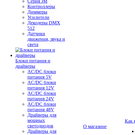
Серия JM
Контроллеры
Диммеры
Усилители
Декодеры DMX
512
Датчики
движения, звука и
света
Блоки питания и
драйверы
AC/DC блоки
питания 5V
AC/DC блоки
питания 12V
AC/DC блоки
питания 24V
AC/DC блоки
питания 48V
Драйверы для
мощных
Как 
светодиодов
О магазине
Драйверы для