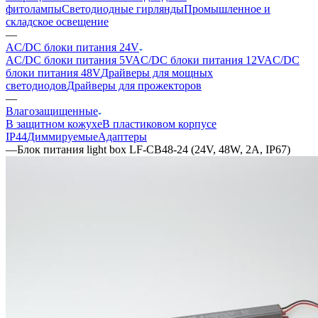
фитолампы
Светодиодные гирлянды
Промышленное и
складское освещение
—
AC/DC блоки питания 24V
AC/DC блоки питания 5V
AC/DC блоки питания 12V
AC/DC
блоки питания 48V
Драйверы для мощных
светодиодов
Драйверы для прожекторов
—
Влагозащищенные
В защитном кожухе
В пластиковом корпусе
IP44
Диммируемые
Адаптеры
—
Блок питания light box LF-CB48-24 (24V, 48W, 2A, IP67)