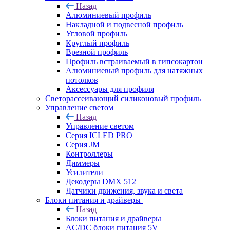
Назад
Алюминиевый профиль
Накладной и подвесной профиль
Угловой профиль
Круглый профиль
Врезной профиль
Профиль встраиваемый в гипсокартон
Алюминиевый профиль для натяжных
потолков
Аксессуары для профиля
Светорассеивающий силиконовый профиль
Управление светом
Назад
Управление светом
Серия ICLED PRO
Серия JM
Контроллеры
Диммеры
Усилители
Декодеры DMX 512
Датчики движения, звука и света
Блоки питания и драйверы
Назад
Блоки питания и драйверы
AC/DC блоки питания 5V