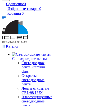
Сравнение
0
Избранные товары
0
Корзина
0
Каталог
Светодиодные ленты
Светодиодная
лента Premium
class
Открытые
светодиодные
ленты
Ленты открытые
CRI>98 LUX
Влагозащищенные
светодиодные
ленты