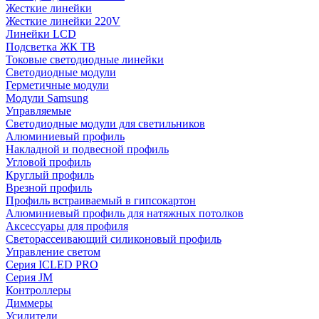
Жесткие линейки
Жесткие линейки 220V
Линейки LCD
Подсветка ЖК ТВ
Токовые светодиодные линейки
Светодиодные модули
Герметичные модули
Модули Samsung
Управляемые
Светодиодные модули для светильников
Алюминиевый профиль
Накладной и подвесной профиль
Угловой профиль
Круглый профиль
Врезной профиль
Профиль встраиваемый в гипсокартон
Алюминиевый профиль для натяжных потолков
Аксессуары для профиля
Светорассеивающий силиконовый профиль
Управление светом
Серия ICLED PRO
Серия JM
Контроллеры
Диммеры
Усилители