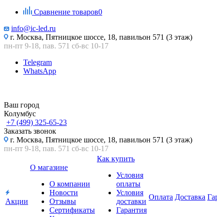
Сравнение товаров
0
info@ic-led.ru
г. Москва, Пятницкое шоссе, 18, павильон 571 (3 этаж)
пн-пт 9-18, пав. 571 сб-вс 10-17
Telegram
WhatsApp
Ваш город
Колумбус
+7 (499) 325-65-23
Заказать звонок
г. Москва, Пятницкое шоссе, 18, павильон 571 (3 этаж)
пн-пт 9-18, пав. 571 сб-вс 10-17
Как купить
О магазине
Условия
О компании
оплаты
Новости
Условия
Оплата
Доставка
Га
Акции
Отзывы
доставки
Сертификаты
Гарантия