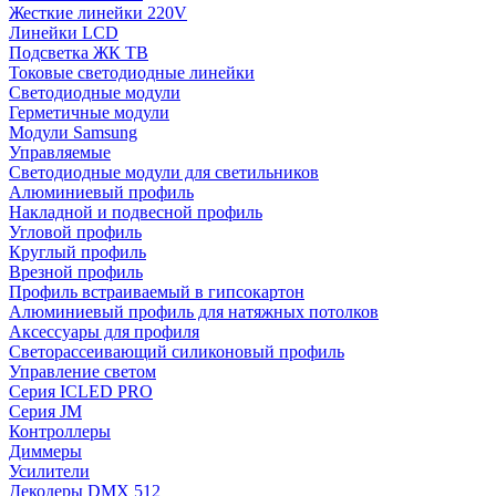
Жесткие линейки 220V
Линейки LCD
Подсветка ЖК ТВ
Токовые светодиодные линейки
Светодиодные модули
Герметичные модули
Модули Samsung
Управляемые
Светодиодные модули для светильников
Алюминиевый профиль
Накладной и подвесной профиль
Угловой профиль
Круглый профиль
Врезной профиль
Профиль встраиваемый в гипсокартон
Алюминиевый профиль для натяжных потолков
Аксессуары для профиля
Светорассеивающий силиконовый профиль
Управление светом
Серия ICLED PRO
Серия JM
Контроллеры
Диммеры
Усилители
Декодеры DMX 512