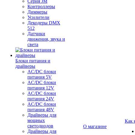
Серия JM
Контроллеры
Диммеры
Усилители
Декодеры DMX
512
Датчики
движения, звука и
света
Блоки питания и
драйверы
AC/DC блоки
питания 5V
AC/DC блоки
питания 12V
AC/DC блоки
питания 24V
AC/DC блоки
питания 48V
Драйверы для
мощных
Как 
светодиодов
О магазине
Драйверы для