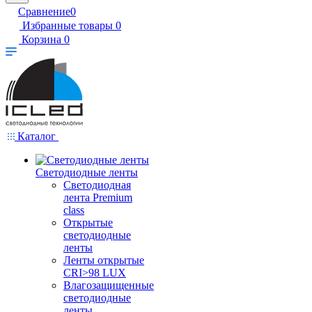
Сравнение
0
Избранные товары
0
Корзина
0
Каталог
Светодиодные ленты
Светодиодная
лента Premium
class
Открытые
светодиодные
ленты
Ленты открытые
CRI>98 LUX
Влагозащищенные
светодиодные
ленты