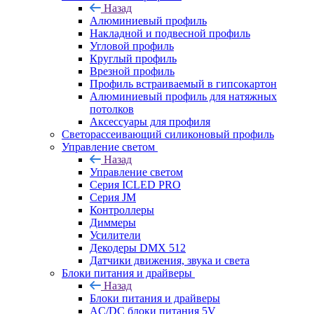
Назад
Алюминиевый профиль
Накладной и подвесной профиль
Угловой профиль
Круглый профиль
Врезной профиль
Профиль встраиваемый в гипсокартон
Алюминиевый профиль для натяжных
потолков
Аксессуары для профиля
Светорассеивающий силиконовый профиль
Управление светом
Назад
Управление светом
Серия ICLED PRO
Серия JM
Контроллеры
Диммеры
Усилители
Декодеры DMX 512
Датчики движения, звука и света
Блоки питания и драйверы
Назад
Блоки питания и драйверы
AC/DC блоки питания 5V