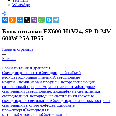
Telegram
WhatsApp
Блок питания FX600-H1V24, SP-D 24V
600W 25A IP55
Главная страница
—
Каталог
—
Блоки питания и драйверы
Светодиодные ленты
Светодиодный гибкий
неон
Светодиодные Линейки
Светодиодные
модули
Алюминиевый профиль
Светорассеивающий
силиконовый профиль
Управление светом
Фасадные
светильники светодиодные
Ландшафтные светильники
светодиодные
Светодиодные светильники
Трековые
светодиодные светильники
Светодиодные люстры
Люстры и
светильники в стиле лофт
Светодиодные
прожекторы
Светодиоды и
матрицы
Оптоволокно
Светодиодные