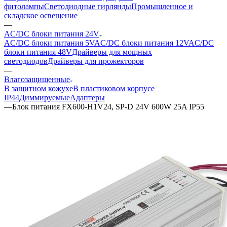
фитолампы
Светодиодные гирлянды
Промышленное и
складское освещение
—
AC/DC блоки питания 24V
AC/DC блоки питания 5V
AC/DC блоки питания 12V
AC/DC
блоки питания 48V
Драйверы для мощных
светодиодов
Драйверы для прожекторов
—
Влагозащищенные
В защитном кожухе
В пластиковом корпусе
IP44
Диммируемые
Адаптеры
—
Блок питания FX600-H1V24, SP-D 24V 600W 25A IP55