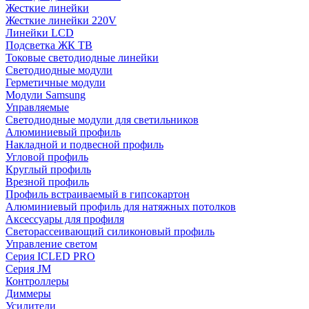
Жесткие линейки
Жесткие линейки 220V
Линейки LCD
Подсветка ЖК ТВ
Токовые светодиодные линейки
Светодиодные модули
Герметичные модули
Модули Samsung
Управляемые
Светодиодные модули для светильников
Алюминиевый профиль
Накладной и подвесной профиль
Угловой профиль
Круглый профиль
Врезной профиль
Профиль встраиваемый в гипсокартон
Алюминиевый профиль для натяжных потолков
Аксессуары для профиля
Светорассеивающий силиконовый профиль
Управление светом
Серия ICLED PRO
Серия JM
Контроллеры
Диммеры
Усилители