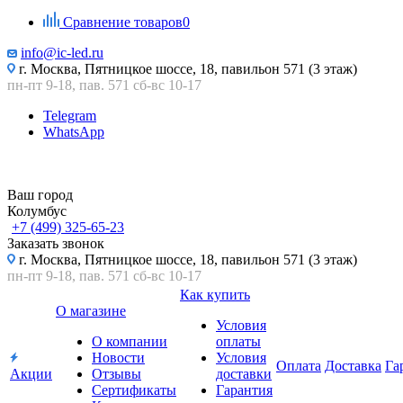
Сравнение товаров
0
info@ic-led.ru
г. Москва, Пятницкое шоссе, 18, павильон 571 (3 этаж)
пн-пт 9-18, пав. 571 сб-вс 10-17
Telegram
WhatsApp
Ваш город
Колумбус
+7 (499) 325-65-23
Заказать звонок
г. Москва, Пятницкое шоссе, 18, павильон 571 (3 этаж)
пн-пт 9-18, пав. 571 сб-вс 10-17
Как купить
О магазине
Условия
О компании
оплаты
Новости
Условия
Оплата
Доставка
Га
Акции
Отзывы
доставки
Сертификаты
Гарантия