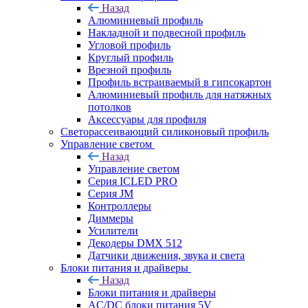
Назад
Алюминиевый профиль
Накладной и подвесной профиль
Угловой профиль
Круглый профиль
Врезной профиль
Профиль встраиваемый в гипсокартон
Алюминиевый профиль для натяжных
потолков
Аксессуары для профиля
Светорассеивающий силиконовый профиль
Управление светом
Назад
Управление светом
Серия ICLED PRO
Серия JM
Контроллеры
Диммеры
Усилители
Декодеры DMX 512
Датчики движения, звука и света
Блоки питания и драйверы
Назад
Блоки питания и драйверы
AC/DC блоки питания 5V