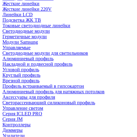
Жесткие линейки
Жесткие линейки 220V
Линейки LCD
Подсветка ЖК ТВ
Токовые светодиодные линейки
Светодиодные модули
Герметичные модули
Модули Samsung
Управляемые
Светодиодные модули для светильников
Алюминиевый профиль
Накладной и подвесной профиль
Угловой профиль
Круглый профиль
Врезной профиль
Профиль встраиваемый в гипсокартон
Алюминиевый профиль для натяжных потолков
Аксессуары для профиля
Светорассеивающий силиконовый профиль
Управление светом
Серия ICLED PRO
Серия JM
Контроллеры
Диммеры
Усилители