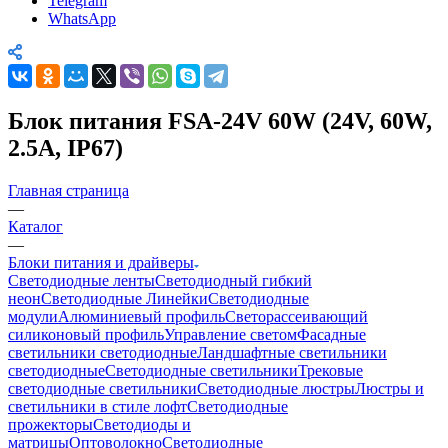
Telegram
WhatsApp
Блок питания FSA-24V 60W (24V, 60W,
2.5A, IP67)
Главная страница
—
Каталог
—
Блоки питания и драйверы
Светодиодные ленты
Светодиодный гибкий
неон
Светодиодные Линейки
Светодиодные
модули
Алюминиевый профиль
Светорассеивающий
силиконовый профиль
Управление светом
Фасадные
светильники светодиодные
Ландшафтные светильники
светодиодные
Светодиодные светильники
Трековые
светодиодные светильники
Светодиодные люстры
Люстры и
светильники в стиле лофт
Светодиодные
прожекторы
Светодиоды и
матрицы
Оптоволокно
Светодиодные