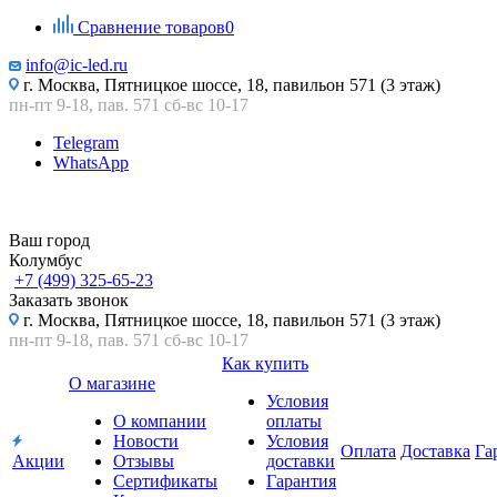
Сравнение товаров
0
info@ic-led.ru
г. Москва, Пятницкое шоссе, 18, павильон 571 (3 этаж)
пн-пт 9-18, пав. 571 сб-вс 10-17
Telegram
WhatsApp
Ваш город
Колумбус
+7 (499) 325-65-23
Заказать звонок
г. Москва, Пятницкое шоссе, 18, павильон 571 (3 этаж)
пн-пт 9-18, пав. 571 сб-вс 10-17
Как купить
О магазине
Условия
О компании
оплаты
Новости
Условия
Оплата
Доставка
Га
Акции
Отзывы
доставки
Сертификаты
Гарантия