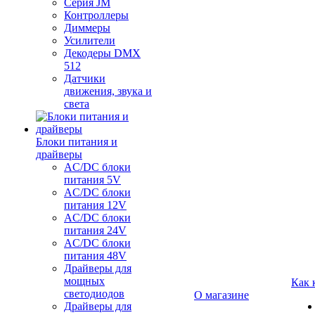
Серия JM
Контроллеры
Диммеры
Усилители
Декодеры DMX
512
Датчики
движения, звука и
света
Блоки питания и
драйверы
AC/DC блоки
питания 5V
AC/DC блоки
питания 12V
AC/DC блоки
питания 24V
AC/DC блоки
питания 48V
Драйверы для
мощных
Как 
светодиодов
О магазине
Драйверы для