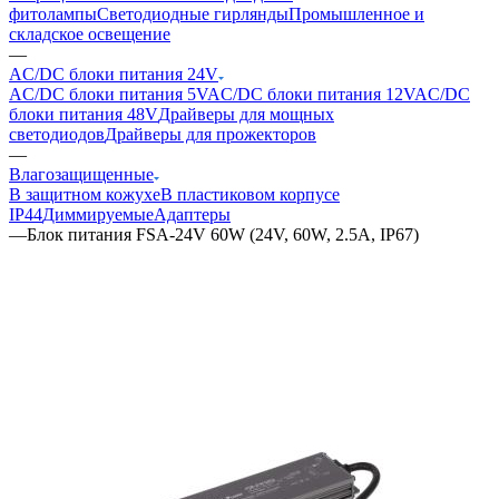
фитолампы
Светодиодные гирлянды
Промышленное и
складское освещение
—
AC/DC блоки питания 24V
AC/DC блоки питания 5V
AC/DC блоки питания 12V
AC/DC
блоки питания 48V
Драйверы для мощных
светодиодов
Драйверы для прожекторов
—
Влагозащищенные
В защитном кожухе
В пластиковом корпусе
IP44
Диммируемые
Адаптеры
—
Блок питания FSA-24V 60W (24V, 60W, 2.5A, IP67)