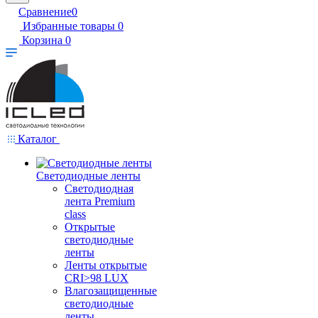
Сравнение
0
Избранные товары
0
Корзина
0
Каталог
Светодиодные ленты
Светодиодная
лента Premium
class
Открытые
светодиодные
ленты
Ленты открытые
CRI>98 LUX
Влагозащищенные
светодиодные
ленты