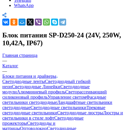
Telegram
WhatsApp
Блок питания SP-D250-24 (24V, 250W,
10,42A, IP67)
Главная страница
—
Каталог
—
Блоки питания и драйверы
Светодиодные ленты
Светодиодный гибкий
неон
Светодиодные Линейки
Светодиодные
модули
Алюминиевый профиль
Светорассеивающий
силиконовый профиль
Управление светом
Фасадные
светильники светодиодные
Ландшафтные светильники
светодиодные
Светодиодные светильники
Трековые
светодиодные светильники
Светодиодные люстры
Люстры и
светильники в стиле лофт
Светодиодные
прожекторы
Светодиоды и
матрицы
Оптоволокно
Светодиодные