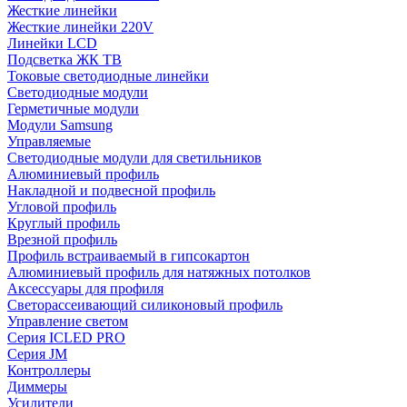
Жесткие линейки
Жесткие линейки 220V
Линейки LCD
Подсветка ЖК ТВ
Токовые светодиодные линейки
Светодиодные модули
Герметичные модули
Модули Samsung
Управляемые
Светодиодные модули для светильников
Алюминиевый профиль
Накладной и подвесной профиль
Угловой профиль
Круглый профиль
Врезной профиль
Профиль встраиваемый в гипсокартон
Алюминиевый профиль для натяжных потолков
Аксессуары для профиля
Светорассеивающий силиконовый профиль
Управление светом
Серия ICLED PRO
Серия JM
Контроллеры
Диммеры
Усилители