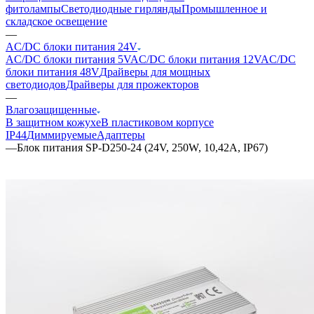
фитолампы
Светодиодные гирлянды
Промышленное и
складское освещение
—
AC/DC блоки питания 24V
AC/DC блоки питания 5V
AC/DC блоки питания 12V
AC/DC
блоки питания 48V
Драйверы для мощных
светодиодов
Драйверы для прожекторов
—
Влагозащищенные
В защитном кожухе
В пластиковом корпусе
IP44
Диммируемые
Адаптеры
—
Блок питания SP-D250-24 (24V, 250W, 10,42A, IP67)