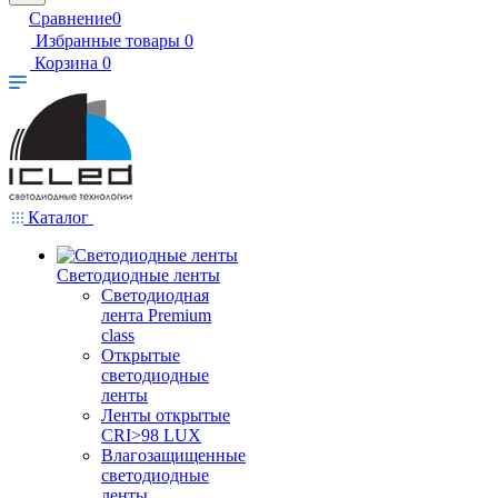
Сравнение
0
Избранные товары
0
Корзина
0
Каталог
Светодиодные ленты
Светодиодная
лента Premium
class
Открытые
светодиодные
ленты
Ленты открытые
CRI>98 LUX
Влагозащищенные
светодиодные
ленты