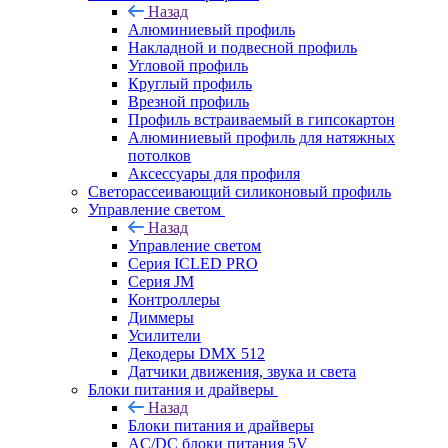
Назад
Алюминиевый профиль
Накладной и подвесной профиль
Угловой профиль
Круглый профиль
Врезной профиль
Профиль встраиваемый в гипсокартон
Алюминиевый профиль для натяжных
потолков
Аксессуары для профиля
Светорассеивающий силиконовый профиль
Управление светом
Назад
Управление светом
Серия ICLED PRO
Серия JM
Контроллеры
Диммеры
Усилители
Декодеры DMX 512
Датчики движения, звука и света
Блоки питания и драйверы
Назад
Блоки питания и драйверы
AC/DC блоки питания 5V