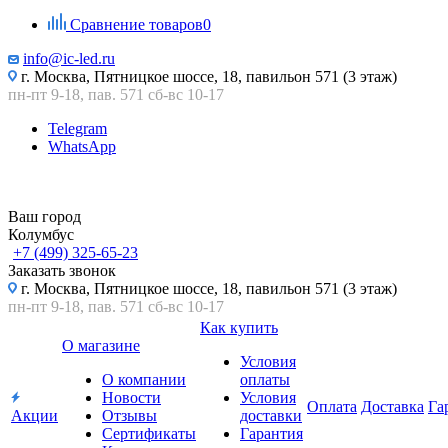
Сравнение товаров
0
info@ic-led.ru
г. Москва, Пятницкое шоссе, 18, павильон 571 (3 этаж)
пн-пт 9-18, пав. 571 сб-вс 10-17
Telegram
WhatsApp
Ваш город
Колумбус
+7 (499) 325-65-23
Заказать звонок
г. Москва, Пятницкое шоссе, 18, павильон 571 (3 этаж)
пн-пт 9-18, пав. 571 сб-вс 10-17
Как купить
О магазине
Условия
О компании
оплаты
Новости
Условия
Оплата
Доставка
Га
Акции
Отзывы
доставки
Сертификаты
Гарантия