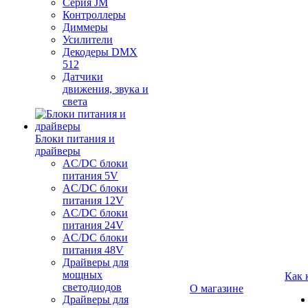
Серия JM
Контроллеры
Диммеры
Усилители
Декодеры DMX
512
Датчики
движения, звука и
света
Блоки питания и
драйверы
AC/DC блоки
питания 5V
AC/DC блоки
питания 12V
AC/DC блоки
питания 24V
AC/DC блоки
питания 48V
Драйверы для
мощных
Как 
светодиодов
О магазине
Драйверы для