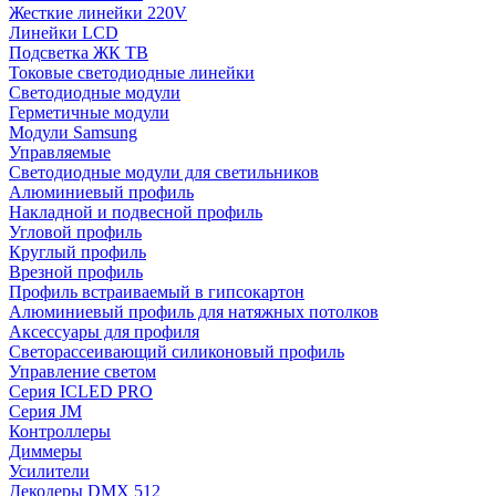
Жесткие линейки 220V
Линейки LCD
Подсветка ЖК ТВ
Токовые светодиодные линейки
Светодиодные модули
Герметичные модули
Модули Samsung
Управляемые
Светодиодные модули для светильников
Алюминиевый профиль
Накладной и подвесной профиль
Угловой профиль
Круглый профиль
Врезной профиль
Профиль встраиваемый в гипсокартон
Алюминиевый профиль для натяжных потолков
Аксессуары для профиля
Светорассеивающий силиконовый профиль
Управление светом
Серия ICLED PRO
Серия JM
Контроллеры
Диммеры
Усилители
Декодеры DMX 512