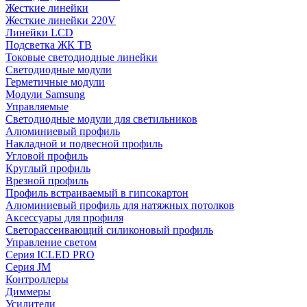
Жесткие линейки
Жесткие линейки 220V
Линейки LCD
Подсветка ЖК ТВ
Токовые светодиодные линейки
Светодиодные модули
Герметичные модули
Модули Samsung
Управляемые
Светодиодные модули для светильников
Алюминиевый профиль
Накладной и подвесной профиль
Угловой профиль
Круглый профиль
Врезной профиль
Профиль встраиваемый в гипсокартон
Алюминиевый профиль для натяжных потолков
Аксессуары для профиля
Светорассеивающий силиконовый профиль
Управление светом
Серия ICLED PRO
Серия JM
Контроллеры
Диммеры
Усилители