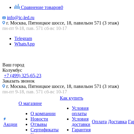
Сравнение товаров
0
info@ic-led.ru
г. Москва, Пятницкое шоссе, 18, павильон 571 (3 этаж)
пн-пт 9-18, пав. 571 сб-вс 10-17
Telegram
WhatsApp
Ваш город
Колумбус
+7 (499) 325-65-23
Заказать звонок
г. Москва, Пятницкое шоссе, 18, павильон 571 (3 этаж)
пн-пт 9-18, пав. 571 сб-вс 10-17
Как купить
О магазине
Условия
О компании
оплаты
Новости
Условия
Оплата
Доставка
Га
Акции
Отзывы
доставки
Сертификаты
Гарантия