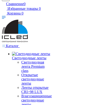
Сравнение
0
Избранные товары
0
Корзина
0
Каталог
Светодиодные ленты
Светодиодная
лента Premium
class
Открытые
светодиодные
ленты
Ленты открытые
CRI>98 LUX
Влагозащищенные
светодиодные
ленты