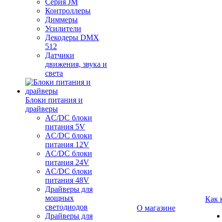
Серия JM
Контроллеры
Диммеры
Усилители
Декодеры DMX
512
Датчики
движения, звука и
света
Блоки питания и
драйверы
AC/DC блоки
питания 5V
AC/DC блоки
питания 12V
AC/DC блоки
питания 24V
AC/DC блоки
питания 48V
Драйверы для
мощных
Как 
светодиодов
О магазине
Драйверы для