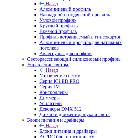
Назад
Алюминиевый профиль
Накладной и подвесной профиль
Угловой профиль
Круглый профиль
Врезной профиль
Профиль встраиваемый в гипсокартон
Алюминиевый профиль для натяжных
потолков
Аксессуары для профиля
Светорассеивающий силиконовый профиль
Управление светом
Назад
Управление светом
Серия ICLED PRO
Серия JM
Контроллеры
Диммеры
Усилители
Декодеры DMX 512
Датчики движения, звука и света
Блоки питания и драйверы
Назад
Блоки питания и драйверы
AC/DC блоки питания 5V