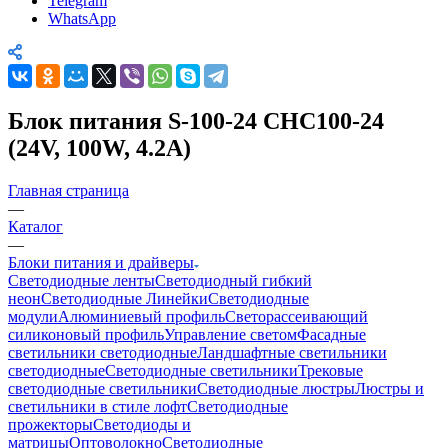
Telegram
WhatsApp
Блок питания S-100-24 CHC100-24
(24V, 100W, 4.2A)
Главная страница
—
Каталог
—
Блоки питания и драйверы
Светодиодные ленты
Светодиодный гибкий
неон
Светодиодные Линейки
Светодиодные
модули
Алюминиевый профиль
Светорассеивающий
силиконовый профиль
Управление светом
Фасадные
светильники светодиодные
Ландшафтные светильники
светодиодные
Светодиодные светильники
Трековые
светодиодные светильники
Светодиодные люстры
Люстры и
светильники в стиле лофт
Светодиодные
прожекторы
Светодиоды и
матрицы
Оптоволокно
Светодиодные