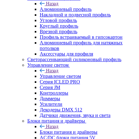
Назад
Алюминиевый профиль
Накладной и подвесной профиль
Угловой профиль
Круглый профиль
Врезной профиль
Профиль встраиваемый в гипсокартон
Алюминиевый профиль для натяжных
потолков
Аксессуары для профиля
Светорассеивающий силиконовый профиль
Управление светом
Назад
Управление светом
Серия ICLED PRO
Серия JM
Контроллеры
Диммеры
Усилители
Декодеры DMX 512
Датчики движения, звука и света
Блоки питания и драйверы
Назад
Блоки питания и драйверы
AC/DC блоки питания 5V