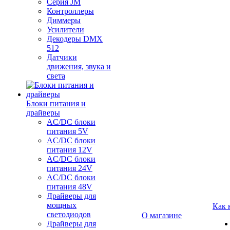
Серия JM
Контроллеры
Диммеры
Усилители
Декодеры DMX
512
Датчики
движения, звука и
света
Блоки питания и
драйверы
AC/DC блоки
питания 5V
AC/DC блоки
питания 12V
AC/DC блоки
питания 24V
AC/DC блоки
питания 48V
Драйверы для
мощных
Как 
светодиодов
О магазине
Драйверы для