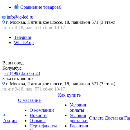
Сравнение товаров
0
info@ic-led.ru
г. Москва, Пятницкое шоссе, 18, павильон 571 (3 этаж)
пн-пт 9-18, пав. 571 сб-вс 10-17
Telegram
WhatsApp
Ваш город
Колумбус
+7 (499) 325-65-23
Заказать звонок
г. Москва, Пятницкое шоссе, 18, павильон 571 (3 этаж)
пн-пт 9-18, пав. 571 сб-вс 10-17
Как купить
О магазине
Условия
О компании
оплаты
Новости
Условия
Оплата
Доставка
Га
Акции
Отзывы
доставки
Сертификаты
Гарантия