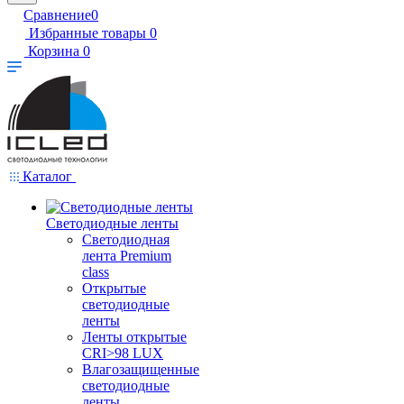
Сравнение
0
Избранные товары
0
Корзина
0
Каталог
Светодиодные ленты
Светодиодная
лента Premium
class
Открытые
светодиодные
ленты
Ленты открытые
CRI>98 LUX
Влагозащищенные
светодиодные
ленты