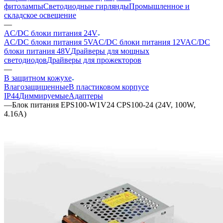
фитолампы
Светодиодные гирлянды
Промышленное и
складское освещение
—
AC/DC блоки питания 24V
AC/DC блоки питания 5V
AC/DC блоки питания 12V
AC/DC
блоки питания 48V
Драйверы для мощных
светодиодов
Драйверы для прожекторов
—
В защитном кожухе
Влагозащищенные
В пластиковом корпусе
IP44
Диммируемые
Адаптеры
—
Блок питания EPS100-W1V24 CPS100-24 (24V, 100W,
4.16A)