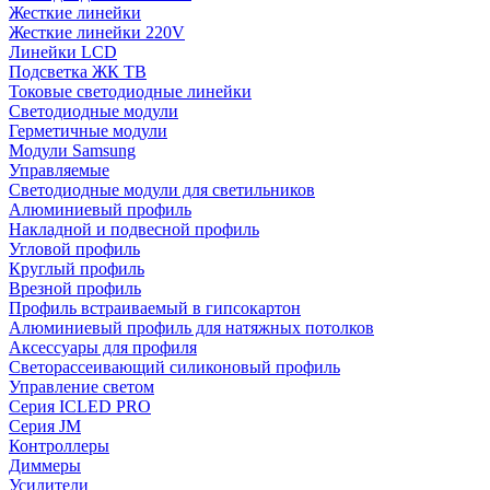
Жесткие линейки
Жесткие линейки 220V
Линейки LCD
Подсветка ЖК ТВ
Токовые светодиодные линейки
Светодиодные модули
Герметичные модули
Модули Samsung
Управляемые
Светодиодные модули для светильников
Алюминиевый профиль
Накладной и подвесной профиль
Угловой профиль
Круглый профиль
Врезной профиль
Профиль встраиваемый в гипсокартон
Алюминиевый профиль для натяжных потолков
Аксессуары для профиля
Светорассеивающий силиконовый профиль
Управление светом
Серия ICLED PRO
Серия JM
Контроллеры
Диммеры
Усилители