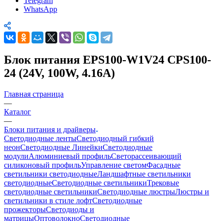
Telegram
WhatsApp
Блок питания EPS100-W1V24 CPS100-
24 (24V, 100W, 4.16A)
Главная страница
—
Каталог
—
Блоки питания и драйверы
Светодиодные ленты
Светодиодный гибкий
неон
Светодиодные Линейки
Светодиодные
модули
Алюминиевый профиль
Светорассеивающий
силиконовый профиль
Управление светом
Фасадные
светильники светодиодные
Ландшафтные светильники
светодиодные
Светодиодные светильники
Трековые
светодиодные светильники
Светодиодные люстры
Люстры и
светильники в стиле лофт
Светодиодные
прожекторы
Светодиоды и
матрицы
Оптоволокно
Светодиодные