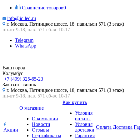
Сравнение товаров
0
info@ic-led.ru
г. Москва, Пятницкое шоссе, 18, павильон 571 (3 этаж)
пн-пт 9-18, пав. 571 сб-вс 10-17
Telegram
WhatsApp
Ваш город
Колумбус
+7 (499) 325-65-23
Заказать звонок
г. Москва, Пятницкое шоссе, 18, павильон 571 (3 этаж)
пн-пт 9-18, пав. 571 сб-вс 10-17
Как купить
О магазине
Условия
О компании
оплаты
Новости
Условия
Оплата
Доставка
Га
Акции
Отзывы
доставки
Сертификаты
Гарантия