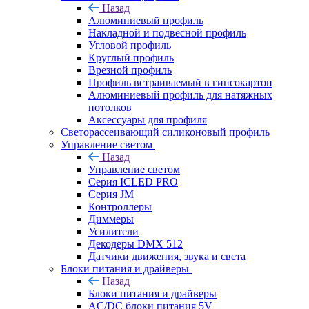
Назад
Алюминиевый профиль
Накладной и подвесной профиль
Угловой профиль
Круглый профиль
Врезной профиль
Профиль встраиваемый в гипсокартон
Алюминиевый профиль для натяжных
потолков
Аксессуары для профиля
Светорассеивающий силиконовый профиль
Управление светом
Назад
Управление светом
Серия ICLED PRO
Серия JM
Контроллеры
Диммеры
Усилители
Декодеры DMX 512
Датчики движения, звука и света
Блоки питания и драйверы
Назад
Блоки питания и драйверы
AC/DC блоки питания 5V