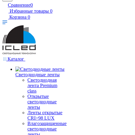
Сравнение
0
Избранные товары
0
Корзина
0
Каталог
Светодиодные ленты
Светодиодная
лента Premium
class
Открытые
светодиодные
ленты
Ленты открытые
CRI>98 LUX
Влагозащищенные
светодиодные
ленты