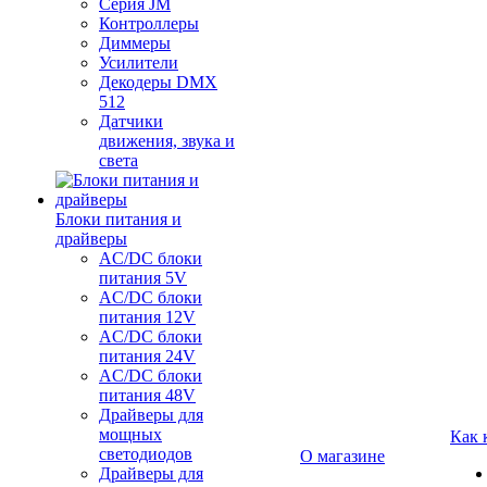
Серия JM
Контроллеры
Диммеры
Усилители
Декодеры DMX
512
Датчики
движения, звука и
света
Блоки питания и
драйверы
AC/DC блоки
питания 5V
AC/DC блоки
питания 12V
AC/DC блоки
питания 24V
AC/DC блоки
питания 48V
Драйверы для
мощных
Как 
светодиодов
О магазине
Драйверы для