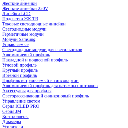
Жесткие линейки
Жесткие линейки 220V
Линейки LCD
Подсветка ЖК ТВ
Токовые светодиодные линейки
Светодиодные модули
Герметичные модули
Модули Samsung
Управляемые
Светодиодные модули для светильников
Алюминиевый профиль
Накладной и подвесной профиль
Угловой профиль
Круглый профиль
Врезной профиль
Профиль встраиваемый в гипсокартон
Алюминиевый профиль для натяжных потолков
Аксессуары для профиля
Светорассеивающий силиконовый профиль
Управление светом
Серия ICLED PRO
Серия JM
Контроллеры
Диммеры
Усилители