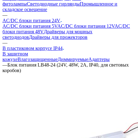
фитолампы
Светодиодные гирлянды
Промышленное и
складское освещение
—
AC/DC блоки питания 24V
AC/DC блоки питания 5V
AC/DC блоки питания 12V
AC/DC
блоки питания 48V
Драйверы для мощных
светодиодов
Драйверы для прожекторов
—
В пластиковом корпусе IP44
В защитном
кожухе
Влагозащищенные
Диммируемые
Адаптеры
—
Блок питания LB48-24 (24V, 48W, 2A, IP40, для световых
коробов)