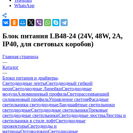
Telegram
WhatsApp
Блок питания LB48-24 (24V, 48W, 2A,
IP40, для световых коробов)
Главная страница
—
Каталог
—
Блоки питания и драйверы
Светодиодные ленты
Светодиодный гибкий
неон
Светодиодные Линейки
Светодиодные
модули
Алюминиевый профиль
Светорассеивающий
силиконовый профиль
Управление светом
Фасадные
светильники светодиодные
Ландшафтные светильники
светодиодные
Светодиодные светильники
Трековые
светодиодные светильники
Светодиодные люстры
Люстры и
светильники в стиле лофт
Светодиодные
прожекторы
Светодиоды и
матрицы
Оптоволокно
Светодиодные