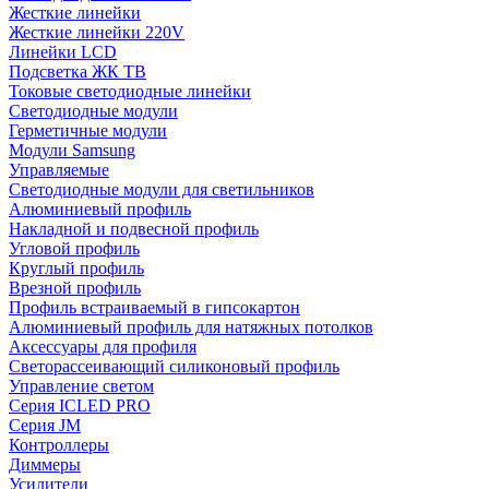
Жесткие линейки
Жесткие линейки 220V
Линейки LCD
Подсветка ЖК ТВ
Токовые светодиодные линейки
Светодиодные модули
Герметичные модули
Модули Samsung
Управляемые
Светодиодные модули для светильников
Алюминиевый профиль
Накладной и подвесной профиль
Угловой профиль
Круглый профиль
Врезной профиль
Профиль встраиваемый в гипсокартон
Алюминиевый профиль для натяжных потолков
Аксессуары для профиля
Светорассеивающий силиконовый профиль
Управление светом
Серия ICLED PRO
Серия JM
Контроллеры
Диммеры
Усилители