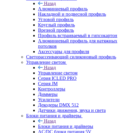
Назад
Алюминиевый профиль
Накладной и подвесной профиль
Угловой профиль
Круглый профиль
Врезной профиль
Профиль встраиваемый в гипсокартон
Алюминиевый профиль для натяжных
потолков
Аксессуары для профиля
Светорассеивающий силиконовый профиль
Управление светом
Назад
Управление светом
Серия ICLED PRO
Серия JM
Контроллеры
Диммеры
Усилители
Декодеры DMX 512
Датчики движения, звука и света
Блоки питания и драйверы
Назад
Блоки питания и драйверы
AC/DC блоки питания 5V