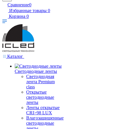
Сравнение
0
Избранные товары
0
Корзина
0
Каталог
Светодиодные ленты
Светодиодная
лента Premium
class
Открытые
светодиодные
ленты
Ленты открытые
CRI>98 LUX
Влагозащищенные
светодиодные
ленты