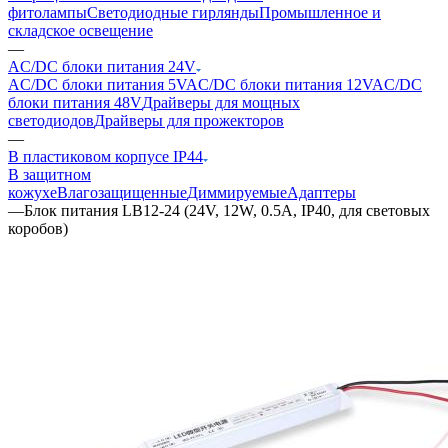
фитолампы
Светодиодные гирлянды
Промышленное и
складское освещение
—
AC/DC блоки питания 24V
AC/DC блоки питания 5V
AC/DC блоки питания 12V
AC/DC
блоки питания 48V
Драйверы для мощных
светодиодов
Драйверы для прожекторов
—
В пластиковом корпусе IP44
В защитном
кожухе
Влагозащищенные
Диммируемые
Адаптеры
—
Блок питания LB12-24 (24V, 12W, 0.5A, IP40, для световых
коробов)