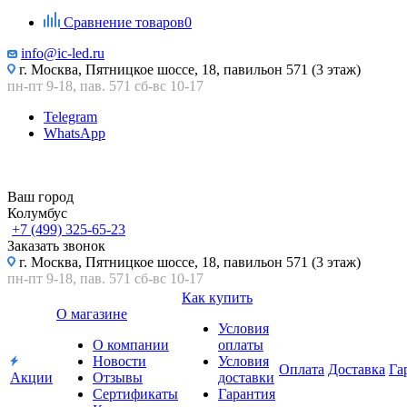
Сравнение товаров
0
info@ic-led.ru
г. Москва, Пятницкое шоссе, 18, павильон 571 (3 этаж)
пн-пт 9-18, пав. 571 сб-вс 10-17
Telegram
WhatsApp
Ваш город
Колумбус
+7 (499) 325-65-23
Заказать звонок
г. Москва, Пятницкое шоссе, 18, павильон 571 (3 этаж)
пн-пт 9-18, пав. 571 сб-вс 10-17
Как купить
О магазине
Условия
О компании
оплаты
Новости
Условия
Оплата
Доставка
Га
Акции
Отзывы
доставки
Сертификаты
Гарантия