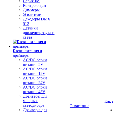
Серия JM
Контроллеры
Диммеры
Усилители
Декодеры DMX
512
Датчики
движения, звука и
света
Блоки питания и
драйверы
AC/DC блоки
питания 5V
AC/DC блоки
питания 12V
AC/DC блоки
питания 24V
AC/DC блоки
питания 48V
Драйверы для
мощных
Как 
светодиодов
О магазине
Драйверы для