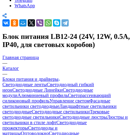
Telegram
WhatsApp
Блок питания LB12-24 (24V, 12W, 0.5A,
IP40, для световых коробов)
Главная страница
—
Каталог
—
Блоки питания и драйверы
Светодиодные ленты
Светодиодный гибкий
неон
Светодиодные Линейки
Светодиодные
модули
Алюминиевый профиль
Светорассеивающий
силиконовый профиль
Управление светом
Фасадные
светильники светодиодные
Ландшафтные светильники
светодиодные
Светодиодные светильники
Трековые
светодиодные светильники
Светодиодные люстры
Люстры и
светильники в стиле лофт
Светодиодные
прожекторы
Светодиоды и
матрицы
Оптоволокно
Светодиодные