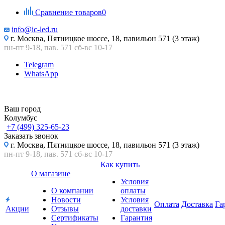
Сравнение товаров
0
info@ic-led.ru
г. Москва, Пятницкое шоссе, 18, павильон 571 (3 этаж)
пн-пт 9-18, пав. 571 сб-вс 10-17
Telegram
WhatsApp
Ваш город
Колумбус
+7 (499) 325-65-23
Заказать звонок
г. Москва, Пятницкое шоссе, 18, павильон 571 (3 этаж)
пн-пт 9-18, пав. 571 сб-вс 10-17
Как купить
О магазине
Условия
О компании
оплаты
Новости
Условия
Оплата
Доставка
Га
Акции
Отзывы
доставки
Сертификаты
Гарантия