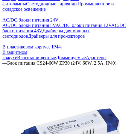
фитолампы
Светодиодные гирлянды
Промышленное и
складское освещение
—
AC/DC блоки питания 24V
AC/DC блоки питания 5V
AC/DC блоки питания 12V
AC/DC
блоки питания 48V
Драйверы для мощных
светодиодов
Драйверы для прожекторов
—
В пластиковом корпусе IP44
В защитном
кожухе
Влагозащищенные
Диммируемые
Адаптеры
—
Блок питания CS24-60W ZP30 (24V, 60W, 2.5A, IP40)