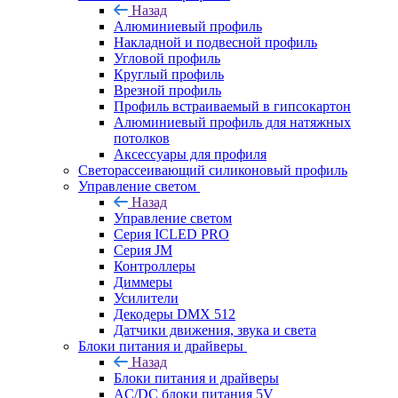
Назад
Алюминиевый профиль
Накладной и подвесной профиль
Угловой профиль
Круглый профиль
Врезной профиль
Профиль встраиваемый в гипсокартон
Алюминиевый профиль для натяжных
потолков
Аксессуары для профиля
Светорассеивающий силиконовый профиль
Управление светом
Назад
Управление светом
Серия ICLED PRO
Серия JM
Контроллеры
Диммеры
Усилители
Декодеры DMX 512
Датчики движения, звука и света
Блоки питания и драйверы
Назад
Блоки питания и драйверы
AC/DC блоки питания 5V