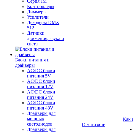
Серия JM
Контроллеры
Диммеры
Усилители
Декодеры DMX
512
Датчики
движения, звука и
света
Блоки питания и
драйверы
AC/DC блоки
питания 5V
AC/DC блоки
питания 12V
AC/DC блоки
питания 24V
AC/DC блоки
питания 48V
Драйверы для
мощных
Как 
светодиодов
О магазине
Драйверы для