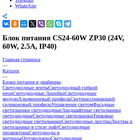
Telegram
WhatsApp
Блок питания CS24-60W ZP30 (24V,
60W, 2.5A, IP40)
Главная страница
—
Каталог
—
Блоки питания и драйверы
Светодиодные ленты
Светодиодный гибкий
неон
Светодиодные Линейки
Светодиодные
модули
Алюминиевый профиль
Светорассеивающий
силиконовый профиль
Управление светом
Фасадные
светильники светодиодные
Ландшафтные светильники
светодиодные
Светодиодные светильники
Трековые
светодиодные светильники
Светодиодные люстры
Люстры и
светильники в стиле лофт
Светодиодные
прожекторы
Светодиоды и
матрицы
Оптоволокно
Светодиодные