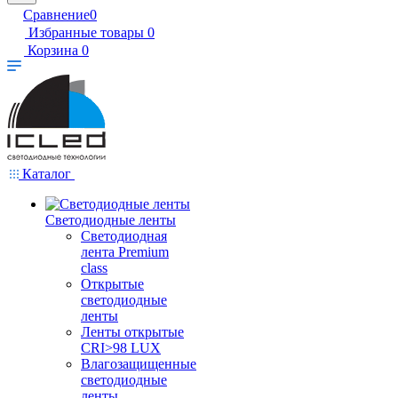
Сравнение
0
Избранные товары
0
Корзина
0
Каталог
Светодиодные ленты
Светодиодная
лента Premium
class
Открытые
светодиодные
ленты
Ленты открытые
CRI>98 LUX
Влагозащищенные
светодиодные
ленты