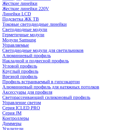
Жесткие линейки
Жесткие линейки 220V
Линейки LCD
Подсветка ЖК ТВ
Токовые светодиодные линейки
Светодиодные модули
Герметичные модули
Модули Samsung
Управляемые
Светодиодные модули для светильников
Алюминиевый профиль
Накладной и подвесной профиль
Угловой профиль
Круглый профиль
Врезной профиль
Профиль встраиваемый в гипсокартон
Алюминиевый профиль для натяжных потолков
Аксессуары для профиля
Светорассеивающий силиконовый профиль
Управление светом
Серия ICLED PRO
Серия JM
Контроллеры
Диммеры
Усилители