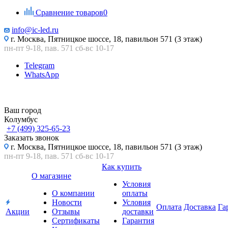
Сравнение товаров
0
info@ic-led.ru
г. Москва, Пятницкое шоссе, 18, павильон 571 (3 этаж)
пн-пт 9-18, пав. 571 сб-вс 10-17
Telegram
WhatsApp
Ваш город
Колумбус
+7 (499) 325-65-23
Заказать звонок
г. Москва, Пятницкое шоссе, 18, павильон 571 (3 этаж)
пн-пт 9-18, пав. 571 сб-вс 10-17
Как купить
О магазине
Условия
О компании
оплаты
Новости
Условия
Оплата
Доставка
Га
Акции
Отзывы
доставки
Сертификаты
Гарантия