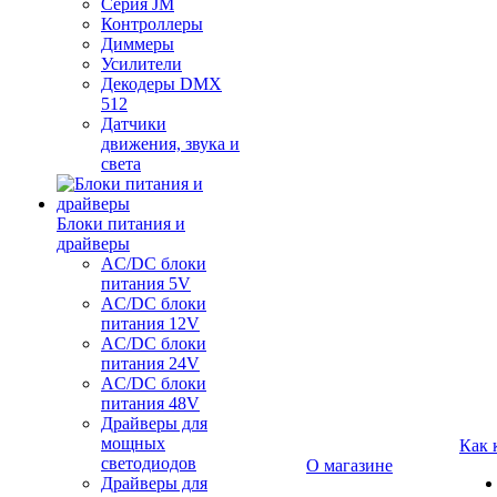
Серия JM
Контроллеры
Диммеры
Усилители
Декодеры DMX
512
Датчики
движения, звука и
света
Блоки питания и
драйверы
AC/DC блоки
питания 5V
AC/DC блоки
питания 12V
AC/DC блоки
питания 24V
AC/DC блоки
питания 48V
Драйверы для
мощных
Как 
светодиодов
О магазине
Драйверы для