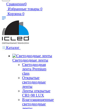
Сравнение
0
Избранные товары
0
Корзина
0
Каталог
Светодиодные ленты
Светодиодная
лента Premium
class
Открытые
светодиодные
ленты
Ленты открытые
CRI>98 LUX
Влагозащищенные
светодиодные
ленты