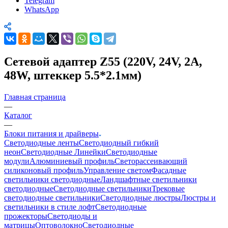
Telegram
WhatsApp
Сетевой адаптер Z55 (220V, 24V, 2A,
48W, штеккер 5.5*2.1мм)
Главная страница
—
Каталог
—
Блоки питания и драйверы
Светодиодные ленты
Светодиодный гибкий
неон
Светодиодные Линейки
Светодиодные
модули
Алюминиевый профиль
Светорассеивающий
силиконовый профиль
Управление светом
Фасадные
светильники светодиодные
Ландшафтные светильники
светодиодные
Светодиодные светильники
Трековые
светодиодные светильники
Светодиодные люстры
Люстры и
светильники в стиле лофт
Светодиодные
прожекторы
Светодиоды и
матрицы
Оптоволокно
Светодиодные