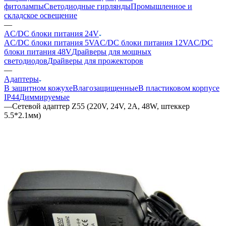
фитолампы
Светодиодные гирлянды
Промышленное и
складское освещение
—
AC/DC блоки питания 24V
AC/DC блоки питания 5V
AC/DC блоки питания 12V
AC/DC
блоки питания 48V
Драйверы для мощных
светодиодов
Драйверы для прожекторов
—
Адаптеры
В защитном кожухе
Влагозащищенные
В пластиковом корпусе
IP44
Диммируемые
—
Сетевой адаптер Z55 (220V, 24V, 2A, 48W, штеккер
5.5*2.1мм)