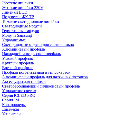
Жесткие линейки
Жесткие линейки 220V
Линейки LCD
Подсветка ЖК ТВ
Токовые светодиодные линейки
Светодиодные модули
Герметичные модули
Модули Samsung
Управляемые
Светодиодные модули для светильников
Алюминиевый профиль
Накладной и подвесной профиль
Угловой профиль
Круглый профиль
Врезной профиль
Профиль встраиваемый в гипсокартон
Алюминиевый профиль для натяжных потолков
Аксессуары для профиля
Светорассеивающий силиконовый профиль
Управление светом
Серия ICLED PRO
Серия JM
Контроллеры
Диммеры
Усилители