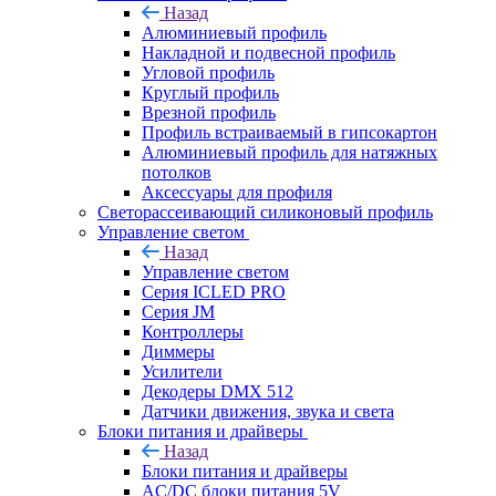
Назад
Алюминиевый профиль
Накладной и подвесной профиль
Угловой профиль
Круглый профиль
Врезной профиль
Профиль встраиваемый в гипсокартон
Алюминиевый профиль для натяжных
потолков
Аксессуары для профиля
Светорассеивающий силиконовый профиль
Управление светом
Назад
Управление светом
Серия ICLED PRO
Серия JM
Контроллеры
Диммеры
Усилители
Декодеры DMX 512
Датчики движения, звука и света
Блоки питания и драйверы
Назад
Блоки питания и драйверы
AC/DC блоки питания 5V