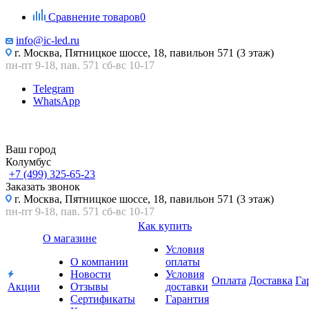
Сравнение товаров
0
info@ic-led.ru
г. Москва, Пятницкое шоссе, 18, павильон 571 (3 этаж)
пн-пт 9-18, пав. 571 сб-вс 10-17
Telegram
WhatsApp
Ваш город
Колумбус
+7 (499) 325-65-23
Заказать звонок
г. Москва, Пятницкое шоссе, 18, павильон 571 (3 этаж)
пн-пт 9-18, пав. 571 сб-вс 10-17
Как купить
О магазине
Условия
О компании
оплаты
Новости
Условия
Оплата
Доставка
Га
Акции
Отзывы
доставки
Сертификаты
Гарантия