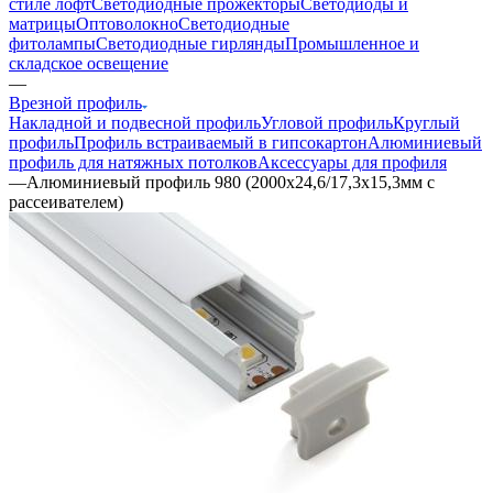
стиле лофт
Светодиодные прожекторы
Светодиоды и
матрицы
Оптоволокно
Светодиодные
фитолампы
Светодиодные гирлянды
Промышленное и
складское освещение
—
Врезной профиль
Накладной и подвесной профиль
Угловой профиль
Круглый
профиль
Профиль встраиваемый в гипсокартон
Алюминиевый
профиль для натяжных потолков
Аксессуары для профиля
—
Алюминиевый профиль 980 (2000x24,6/17,3x15,3мм с
рассеивателем)