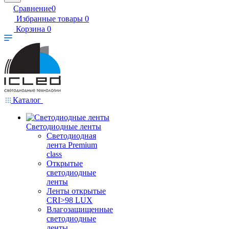
Сравнение
0
Избранные товары
0
Корзина
0
Каталог
Светодиодные ленты
Светодиодная
лента Premium
class
Открытые
светодиодные
ленты
Ленты открытые
CRI>98 LUX
Влагозащищенные
светодиодные
ленты