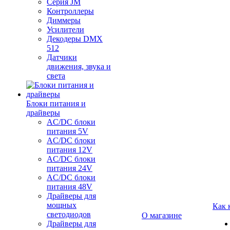
Серия JM
Контроллеры
Диммеры
Усилители
Декодеры DMX
512
Датчики
движения, звука и
света
Блоки питания и
драйверы
AC/DC блоки
питания 5V
AC/DC блоки
питания 12V
AC/DC блоки
питания 24V
AC/DC блоки
питания 48V
Драйверы для
мощных
Как 
светодиодов
О магазине
Драйверы для