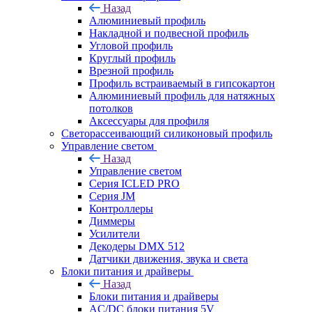
Назад
Алюминиевый профиль
Накладной и подвесной профиль
Угловой профиль
Круглый профиль
Врезной профиль
Профиль встраиваемый в гипсокартон
Алюминиевый профиль для натяжных
потолков
Аксессуары для профиля
Светорассеивающий силиконовый профиль
Управление светом
Назад
Управление светом
Серия ICLED PRO
Серия JM
Контроллеры
Диммеры
Усилители
Декодеры DMX 512
Датчики движения, звука и света
Блоки питания и драйверы
Назад
Блоки питания и драйверы
AC/DC блоки питания 5V