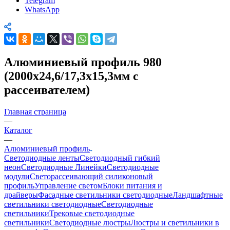
Telegram
WhatsApp
Алюминиевый профиль 980
(2000x24,6/17,3x15,3мм с
рассеивателем)
Главная страница
—
Каталог
—
Алюминиевый профиль
Светодиодные ленты
Светодиодный гибкий
неон
Светодиодные Линейки
Светодиодные
модули
Светорассеивающий силиконовый
профиль
Управление светом
Блоки питания и
драйверы
Фасадные светильники светодиодные
Ландшафтные
светильники светодиодные
Светодиодные
светильники
Трековые светодиодные
светильники
Светодиодные люстры
Люстры и светильники в