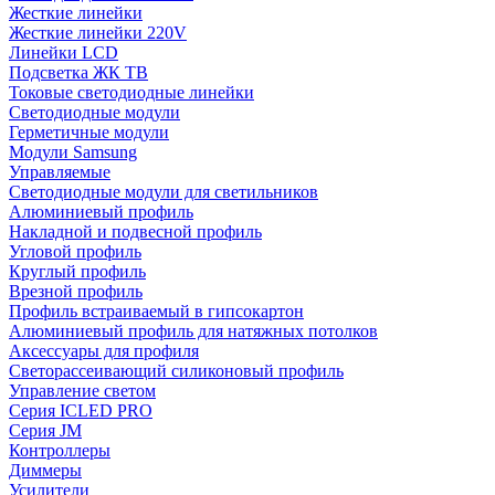
Жесткие линейки
Жесткие линейки 220V
Линейки LCD
Подсветка ЖК ТВ
Токовые светодиодные линейки
Светодиодные модули
Герметичные модули
Модули Samsung
Управляемые
Светодиодные модули для светильников
Алюминиевый профиль
Накладной и подвесной профиль
Угловой профиль
Круглый профиль
Врезной профиль
Профиль встраиваемый в гипсокартон
Алюминиевый профиль для натяжных потолков
Аксессуары для профиля
Светорассеивающий силиконовый профиль
Управление светом
Серия ICLED PRO
Серия JM
Контроллеры
Диммеры
Усилители