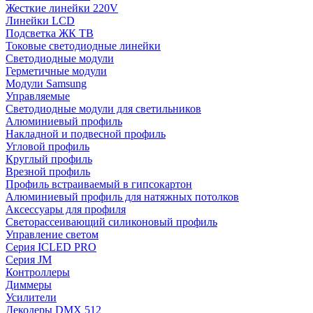
Жесткие линейки 220V
Линейки LCD
Подсветка ЖК ТВ
Токовые светодиодные линейки
Светодиодные модули
Герметичные модули
Модули Samsung
Управляемые
Светодиодные модули для светильников
Алюминиевый профиль
Накладной и подвесной профиль
Угловой профиль
Круглый профиль
Врезной профиль
Профиль встраиваемый в гипсокартон
Алюминиевый профиль для натяжных потолков
Аксессуары для профиля
Светорассеивающий силиконовый профиль
Управление светом
Серия ICLED PRO
Серия JM
Контроллеры
Диммеры
Усилители
Декодеры DMX 512