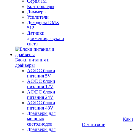
Серия JM
Контроллеры
Диммеры
Усилители
Декодеры DMX
512
Датчики
движения, звука и
света
Блоки питания и
драйверы
AC/DC блоки
питания 5V
AC/DC блоки
питания 12V
AC/DC блоки
питания 24V
AC/DC блоки
питания 48V
Драйверы для
мощных
Как 
светодиодов
О магазине
Драйверы для