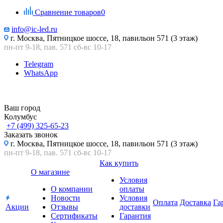
Сравнение товаров
0
info@ic-led.ru
г. Москва, Пятницкое шоссе, 18, павильон 571 (3 этаж)
пн-пт 9-18, пав. 571 сб-вс 10-17
Telegram
WhatsApp
Ваш город
Колумбус
+7 (499) 325-65-23
Заказать звонок
г. Москва, Пятницкое шоссе, 18, павильон 571 (3 этаж)
пн-пт 9-18, пав. 571 сб-вс 10-17
Как купить
О магазине
Условия
О компании
оплаты
Новости
Условия
Оплата
Доставка
Га
Акции
Отзывы
доставки
Сертификаты
Гарантия