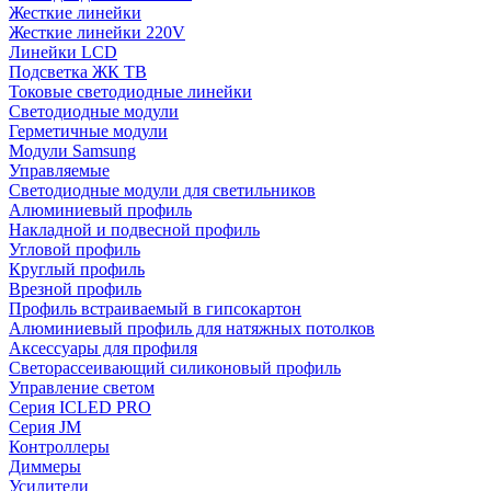
Жесткие линейки
Жесткие линейки 220V
Линейки LCD
Подсветка ЖК ТВ
Токовые светодиодные линейки
Светодиодные модули
Герметичные модули
Модули Samsung
Управляемые
Светодиодные модули для светильников
Алюминиевый профиль
Накладной и подвесной профиль
Угловой профиль
Круглый профиль
Врезной профиль
Профиль встраиваемый в гипсокартон
Алюминиевый профиль для натяжных потолков
Аксессуары для профиля
Светорассеивающий силиконовый профиль
Управление светом
Серия ICLED PRO
Серия JM
Контроллеры
Диммеры
Усилители