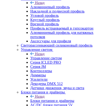
Назад
Алюминиевый профиль
Накладной и подвесной профиль
Угловой профиль
Круглый профиль
Врезной профиль
Профиль встраиваемый в гипсокартон
Алюминиевый профиль для натяжных
потолков
Аксессуары для профиля
Светорассеивающий силиконовый профиль
Управление светом
Назад
Управление светом
Серия ICLED PRO
Серия JM
Контроллеры
Диммеры
Усилители
Декодеры DMX 512
Датчики движения, звука и света
Блоки питания и драйверы
Назад
Блоки питания и драйверы
AC/DC блоки питания 5V