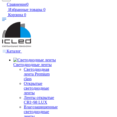
Сравнение
0
Избранные товары
0
Корзина
0
Каталог
Светодиодные ленты
Светодиодная
лента Premium
class
Открытые
светодиодные
ленты
Ленты открытые
CRI>98 LUX
Влагозащищенные
светодиодные
ленты