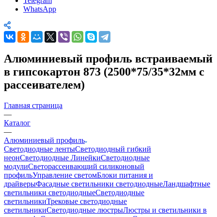
Telegram
WhatsApp
Алюминиевый профиль встраиваемый
в гипсокартон 873 (2500*75/35*32мм с
рассеивателем)
Главная страница
—
Каталог
—
Алюминиевый профиль
Светодиодные ленты
Светодиодный гибкий
неон
Светодиодные Линейки
Светодиодные
модули
Светорассеивающий силиконовый
профиль
Управление светом
Блоки питания и
драйверы
Фасадные светильники светодиодные
Ландшафтные
светильники светодиодные
Светодиодные
светильники
Трековые светодиодные
светильники
Светодиодные люстры
Люстры и светильники в