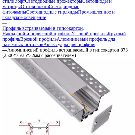
стиле лофт
Светодиодные прожекторы
Светодиоды и
матрицы
Оптоволокно
Светодиодные
фитолампы
Светодиодные гирлянды
Промышленное и
складское освещение
—
Профиль встраиваемый в гипсокартон
Накладной и подвесной профиль
Угловой профиль
Круглый
профиль
Врезной профиль
Алюминиевый профиль для
натяжных потолков
Аксессуары для профиля
—
Алюминиевый профиль встраиваемый в гипсокартон 873
(2500*75/35*32мм с рассеивателем)