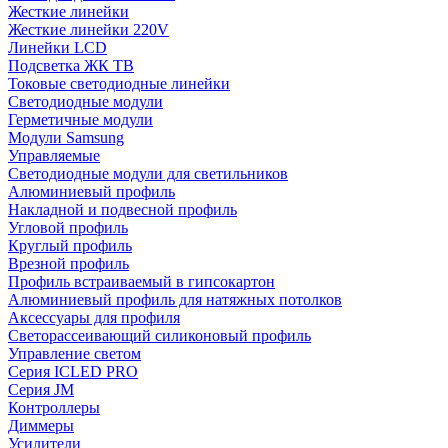
Жесткие линейки
Жесткие линейки 220V
Линейки LCD
Подсветка ЖК ТВ
Токовые светодиодные линейки
Светодиодные модули
Герметичные модули
Модули Samsung
Управляемые
Светодиодные модули для светильников
Алюминиевый профиль
Накладной и подвесной профиль
Угловой профиль
Круглый профиль
Врезной профиль
Профиль встраиваемый в гипсокартон
Алюминиевый профиль для натяжных потолков
Аксессуары для профиля
Светорассеивающий силиконовый профиль
Управление светом
Серия ICLED PRO
Серия JM
Контроллеры
Диммеры
Усилители