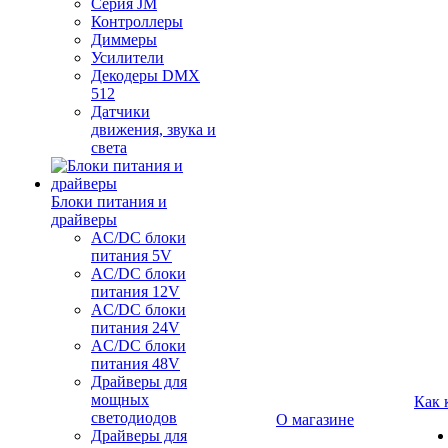
Серия JM
Контроллеры
Диммеры
Усилители
Декодеры DMX
512
Датчики
движения, звука и
света
Блоки питания и
драйверы
AC/DC блоки
питания 5V
AC/DC блоки
питания 12V
AC/DC блоки
питания 24V
AC/DC блоки
питания 48V
Драйверы для
мощных
Как 
светодиодов
О магазине
Драйверы для