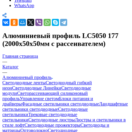
Telegram
WhatsApp
Алюминиевый профиль LC5050 177
(2000х50х50мм с рассеивателем)
Главная страница
—
Каталог
—
Алюминиевый профиль
Светодиодные ленты
Светодиодный гибкий
неон
Светодиодные Линейки
Светодиодные
модули
Светорассеивающий силиконовый
профиль
Управление светом
Блоки питания и
драйверы
Фасадные светильники светодиодные
Ландшафтные
светильники светодиодные
Светодиодные
светильники
Трековые светодиодные
светильники
Светодиодные люстры
Люстры и светильники в
стиле лофт
Светодиодные прожекторы
Светодиоды и
матрицы
Оптоволокно
Светодиодные