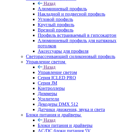
Назад
Алюминиевый профиль
Накладной и подвесной профиль
Угловой профиль
Круглый профиль
Врезной профиль
Профиль встраиваемый в гипсокартон
Алюминиевый профиль для натяжных
потолков
Аксессуары для профиля
Светорассеивающий силиконовый профиль
Управление светом
Назад
Управление светом
Серия ICLED PRO
Серия JM
Контроллеры
Диммеры
Усилители
Декодеры DMX 512
Датчики движения, звука и света
Блоки питания и драйверы
Назад
Блоки питания и драйверы
AC/DC блоки питания 5V