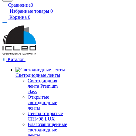
Сравнение
0
Избранные товары
0
Корзина
0
Каталог
Светодиодные ленты
Светодиодная
лента Premium
class
Открытые
светодиодные
ленты
Ленты открытые
CRI>98 LUX
Влагозащищенные
светодиодные
ленты