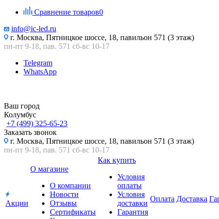
Сравнение товаров
0
info@ic-led.ru
г. Москва, Пятницкое шоссе, 18, павильон 571 (3 этаж)
пн-пт 9-18, пав. 571 сб-вс 10-17
Telegram
WhatsApp
Ваш город
Колумбус
+7 (499) 325-65-23
Заказать звонок
г. Москва, Пятницкое шоссе, 18, павильон 571 (3 этаж)
пн-пт 9-18, пав. 571 сб-вс 10-17
Как купить
О магазине
Условия
О компании
оплаты
Новости
Условия
Оплата
Доставка
Га
Акции
Отзывы
доставки
Сертификаты
Гарантия