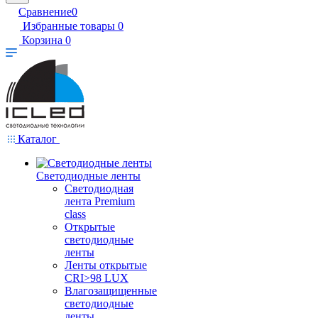
Сравнение
0
Избранные товары
0
Корзина
0
Каталог
Светодиодные ленты
Светодиодная
лента Premium
class
Открытые
светодиодные
ленты
Ленты открытые
CRI>98 LUX
Влагозащищенные
светодиодные
ленты