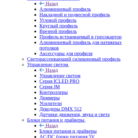
Назад
Алюминиевый профиль
Накладной и подвесной профиль
Угловой профиль
Круглый профиль
Врезной профиль
Профиль встраиваемый в гипсокартон
Алюминиевый профиль для натяжных
потолков
Аксессуары для профиля
Светорассеивающий силиконовый профиль
Управление светом
Назад
Управление светом
Серия ICLED PRO
Серия JM
Контроллеры
Диммеры
Усилители
Декодеры DMX 512
Датчики движения, звука и света
Блоки питания и драйверы
Назад
Блоки питания и драйверы
AC/DC блоки питания 5V