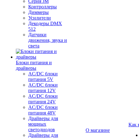
Серия JM
Контроллеры
Диммеры
Усилители
Декодеры DMX
512
Датчики
движения, звука и
света
Блоки питания и
драйверы
AC/DC блоки
питания 5V
AC/DC блоки
питания 12V
AC/DC блоки
питания 24V
AC/DC блоки
питания 48V
Драйверы для
мощных
Как 
светодиодов
О магазине
Драйверы для