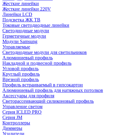
Жесткие линейки
Жесткие линейки 220V
Линейки LCD
Подсветка ЖК ТВ
Токовые светодиодные линейки
Светодиодные модули
Герметичные модули
Модули Samsung
Управляемые
Светодиодные модули для светильников
Алюминиевый профиль
Накладной и подвесной профиль
Угловой профиль
Круглый профиль
Врезной профиль
Профиль встраиваемый в гипсокартон
Алюминиевый профиль для натяжных потолков
Аксессуары для профиля
Светорассеивающий силиконовый профиль
Управление светом
Серия ICLED PRO
Серия JM
Контроллеры
Диммеры
Усилители