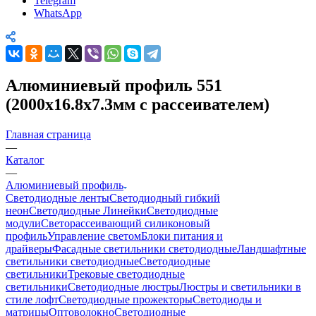
Telegram
WhatsApp
Алюминиевый профиль 551
(2000х16.8х7.3мм с рассеивателем)
Главная страница
—
Каталог
—
Алюминиевый профиль
Светодиодные ленты
Светодиодный гибкий
неон
Светодиодные Линейки
Светодиодные
модули
Светорассеивающий силиконовый
профиль
Управление светом
Блоки питания и
драйверы
Фасадные светильники светодиодные
Ландшафтные
светильники светодиодные
Светодиодные
светильники
Трековые светодиодные
светильники
Светодиодные люстры
Люстры и светильники в
стиле лофт
Светодиодные прожекторы
Светодиоды и
матрицы
Оптоволокно
Светодиодные