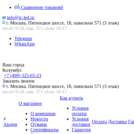
Сравнение товаров
0
info@ic-led.ru
г. Москва, Пятницкое шоссе, 18, павильон 571 (3 этаж)
пн-пт 9-18, пав. 571 сб-вс 10-17
Telegram
WhatsApp
Ваш город
Колумбус
+7 (499) 325-65-23
Заказать звонок
г. Москва, Пятницкое шоссе, 18, павильон 571 (3 этаж)
пн-пт 9-18, пав. 571 сб-вс 10-17
Как купить
О магазине
Условия
О компании
оплаты
Новости
Условия
Оплата
Доставка
Га
Акции
Отзывы
доставки
Сертификаты
Гарантия