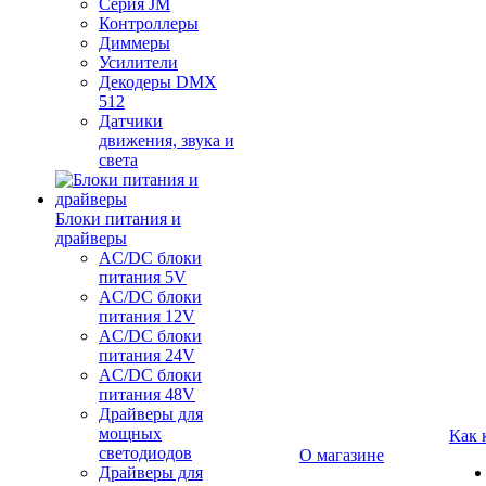
Серия JM
Контроллеры
Диммеры
Усилители
Декодеры DMX
512
Датчики
движения, звука и
света
Блоки питания и
драйверы
AC/DC блоки
питания 5V
AC/DC блоки
питания 12V
AC/DC блоки
питания 24V
AC/DC блоки
питания 48V
Драйверы для
мощных
Как 
светодиодов
О магазине
Драйверы для