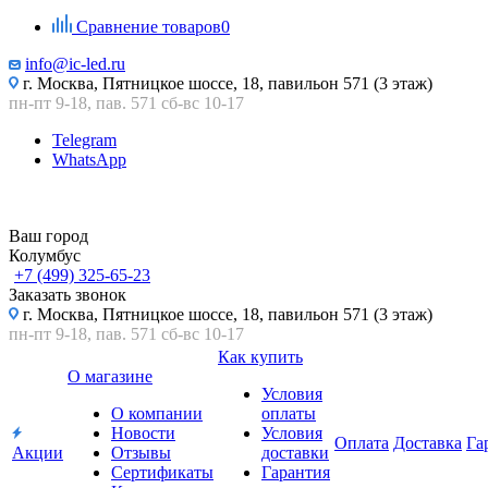
Сравнение товаров
0
info@ic-led.ru
г. Москва, Пятницкое шоссе, 18, павильон 571 (3 этаж)
пн-пт 9-18, пав. 571 сб-вс 10-17
Telegram
WhatsApp
Ваш город
Колумбус
+7 (499) 325-65-23
Заказать звонок
г. Москва, Пятницкое шоссе, 18, павильон 571 (3 этаж)
пн-пт 9-18, пав. 571 сб-вс 10-17
Как купить
О магазине
Условия
О компании
оплаты
Новости
Условия
Оплата
Доставка
Га
Акции
Отзывы
доставки
Сертификаты
Гарантия