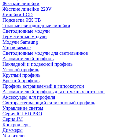
Жесткие линейки
Жесткие линейки 220V
Линейки LCD
Подсветка ЖК ТВ
Токовые светодиодные линейки
Светодиодные модули
Герметичные модули
Модули Samsung
Управляемые
Светодиодные модули для светильников
Алюминиевый профиль
Накладной и подвесной профиль
Угловой профиль
Круглый профиль
Врезной профиль
Профиль встраиваемый в гипсокартон
Алюминиевый профиль для натяжных потолков
Аксессуары для профиля
Светорассеивающий силиконовый профиль
Управление светом
Серия ICLED PRO
Серия JM
Контроллеры
Диммеры
Усилители