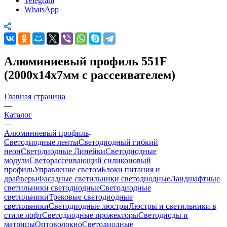
Telegram
WhatsApp
Алюминиевый профиль 551F
(2000x14x7мм с рассеивателем)
Главная страница
—
Каталог
—
Алюминиевый профиль
Светодиодные ленты
Светодиодный гибкий
неон
Светодиодные Линейки
Светодиодные
модули
Светорассеивающий силиконовый
профиль
Управление светом
Блоки питания и
драйверы
Фасадные светильники светодиодные
Ландшафтные
светильники светодиодные
Светодиодные
светильники
Трековые светодиодные
светильники
Светодиодные люстры
Люстры и светильники в
стиле лофт
Светодиодные прожекторы
Светодиоды и
матрицы
Оптоволокно
Светодиодные