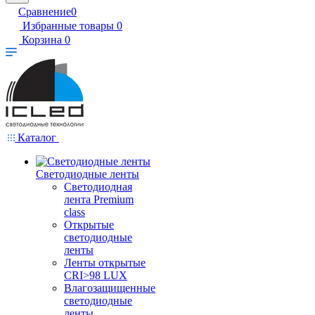
Сравнение
0
Избранные товары
0
Корзина
0
Каталог
Светодиодные ленты
Светодиодная
лента Premium
class
Открытые
светодиодные
ленты
Ленты открытые
CRI>98 LUX
Влагозащищенные
светодиодные
ленты