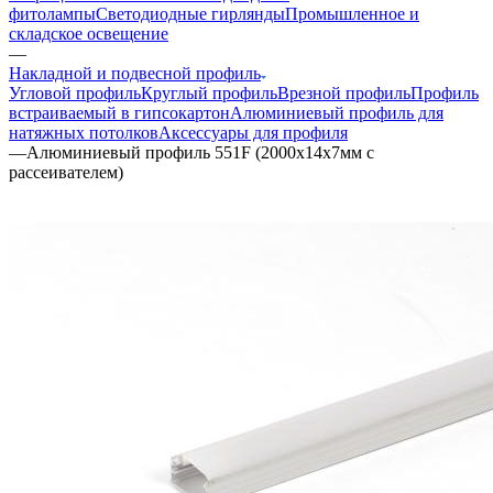
фитолампы
Светодиодные гирлянды
Промышленное и
складское освещение
—
Накладной и подвесной профиль
Угловой профиль
Круглый профиль
Врезной профиль
Профиль
встраиваемый в гипсокартон
Алюминиевый профиль для
натяжных потолков
Аксессуары для профиля
—
Алюминиевый профиль 551F (2000x14x7мм с
рассеивателем)