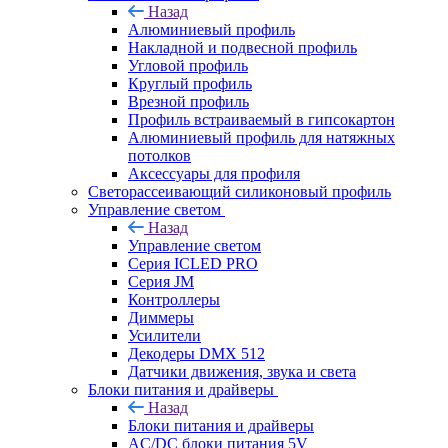
Назад
Алюминиевый профиль
Накладной и подвесной профиль
Угловой профиль
Круглый профиль
Врезной профиль
Профиль встраиваемый в гипсокартон
Алюминиевый профиль для натяжных
потолков
Аксессуары для профиля
Светорассеивающий силиконовый профиль
Управление светом
Назад
Управление светом
Серия ICLED PRO
Серия JM
Контроллеры
Диммеры
Усилители
Декодеры DMX 512
Датчики движения, звука и света
Блоки питания и драйверы
Назад
Блоки питания и драйверы
AC/DC блоки питания 5V