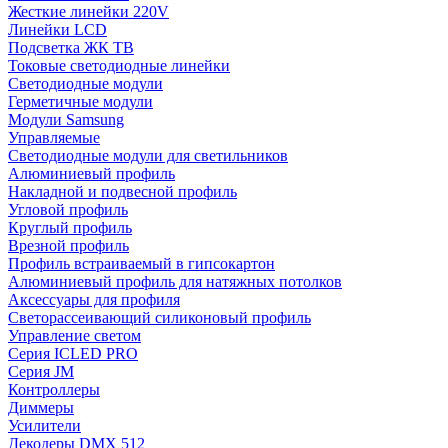
Жесткие линейки 220V
Линейки LCD
Подсветка ЖК ТВ
Токовые светодиодные линейки
Светодиодные модули
Герметичные модули
Модули Samsung
Управляемые
Светодиодные модули для светильников
Алюминиевый профиль
Накладной и подвесной профиль
Угловой профиль
Круглый профиль
Врезной профиль
Профиль встраиваемый в гипсокартон
Алюминиевый профиль для натяжных потолков
Аксессуары для профиля
Светорассеивающий силиконовый профиль
Управление светом
Серия ICLED PRO
Серия JM
Контроллеры
Диммеры
Усилители
Декодеры DMX 512