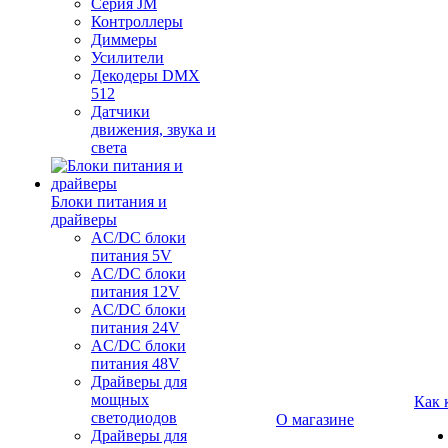
Серия JM
Контроллеры
Диммеры
Усилители
Декодеры DMX
512
Датчики
движения, звука и
света
Блоки питания и
драйверы
AC/DC блоки
питания 5V
AC/DC блоки
питания 12V
AC/DC блоки
питания 24V
AC/DC блоки
питания 48V
Драйверы для
мощных
Как 
светодиодов
О магазине
Драйверы для