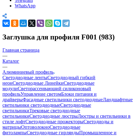
Telegram
WhatsApp
Заглушка для профиля F001 (983)
Главная страница
—
Каталог
—
Алюминиевый профиль
Светодиодные ленты
Светодиодный гибкий
неон
Светодиодные Линейки
Светодиодные
модули
Светорассеивающий силиконовый
профиль
Управление светом
Блоки питания и
драйверы
Фасадные светильники светодиодные
Ландшафтные
светильники светодиодные
Светодиодные
светильники
Трековые светодиодные
светильники
Светодиодные люстры
Люстры и светильники в
стиле лофт
Светодиодные прожекторы
Светодиоды и
матрицы
Оптоволокно
Светодиодные
фитолампы
Светодиодные гирлянды
Промышленное и