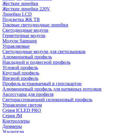
Жесткие линейки
Жесткие линейки 220V
Линейки LCD
Подсветка ЖК ТВ
Токовые светодиодные линейки
Светодиодные модули
Герметичные модули
Модули Samsung
Управляемые
Светодиодные модули для светильников
Алюминиевый профиль
Накладной и подвесной профиль
Угловой профиль
Круглый профиль
Врезной профиль
Профиль встраиваемый в гипсокартон
Алюминиевый профиль для натяжных потолков
Аксессуары для профиля
Светорассеивающий силиконовый профиль
Управление светом
Серия ICLED PRO
Серия JM
Контроллеры
Диммеры
Усилители