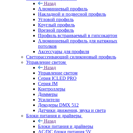
Назад
Алюминиевый профиль
Накладной и подвесной профиль
Угловой профиль
Круглый профиль
Врезной профиль
Профиль встраиваемый в гипсокартон
Алюминиевый профиль для натяжных
потолков
Аксессуары для профиля
Светорассеивающий силиконовый профиль
Управление светом
Назад
Управление светом
Серия ICLED PRO
Серия JM
Контроллеры
Диммеры
Усилители
Декодеры DMX 512
Датчики движения, звука и света
Блоки питания и драйверы
Назад
Блоки питания и драйверы
AC/DC блоки питания 5V