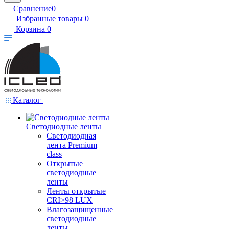
Сравнение
0
Избранные товары
0
Корзина
0
Каталог
Светодиодные ленты
Светодиодная
лента Premium
class
Открытые
светодиодные
ленты
Ленты открытые
CRI>98 LUX
Влагозащищенные
светодиодные
ленты