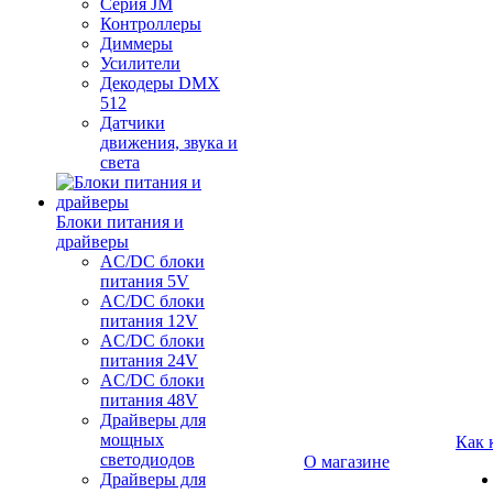
Серия JM
Контроллеры
Диммеры
Усилители
Декодеры DMX
512
Датчики
движения, звука и
света
Блоки питания и
драйверы
AC/DC блоки
питания 5V
AC/DC блоки
питания 12V
AC/DC блоки
питания 24V
AC/DC блоки
питания 48V
Драйверы для
мощных
Как 
светодиодов
О магазине
Драйверы для