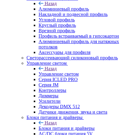
Назад
Алюминиевый профиль
Накладной и подвесной профиль
Угловой профиль
Круглый профиль
Врезной профиль
Профиль встраиваемый в гипсокартон
Алюминиевый профиль для натяжных
потолков
Аксессуары для профиля
Светорассеивающий силиконовый профиль
Управление светом
Назад
Управление светом
Серия ICLED PRO
Серия JM
Контроллеры
Диммеры
Усилители
Декодеры DMX 512
Датчики движения, звука и света
Блоки питания и драйверы
Назад
Блоки питания и драйверы
AC/DC блоки питания 5V