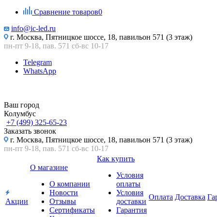
Сравнение товаров
0
info@ic-led.ru
г. Москва, Пятницкое шоссе, 18, павильон 571 (3 этаж)
пн-пт 9-18, пав. 571 сб-вс 10-17
Telegram
WhatsApp
Ваш город
Колумбус
+7 (499) 325-65-23
Заказать звонок
г. Москва, Пятницкое шоссе, 18, павильон 571 (3 этаж)
пн-пт 9-18, пав. 571 сб-вс 10-17
Как купить
О магазине
Условия
О компании
оплаты
Новости
Условия
Оплата
Доставка
Га
Акции
Отзывы
доставки
Сертификаты
Гарантия