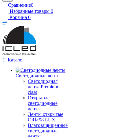
Сравнение
0
Избранные товары
0
Корзина
0
Каталог
Светодиодные ленты
Светодиодная
лента Premium
class
Открытые
светодиодные
ленты
Ленты открытые
CRI>98 LUX
Влагозащищенные
светодиодные
ленты