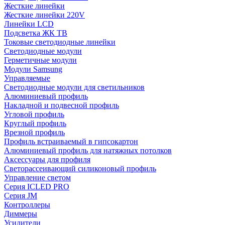
Жесткие линейки
Жесткие линейки 220V
Линейки LCD
Подсветка ЖК ТВ
Токовые светодиодные линейки
Светодиодные модули
Герметичные модули
Модули Samsung
Управляемые
Светодиодные модули для светильников
Алюминиевый профиль
Накладной и подвесной профиль
Угловой профиль
Круглый профиль
Врезной профиль
Профиль встраиваемый в гипсокартон
Алюминиевый профиль для натяжных потолков
Аксессуары для профиля
Светорассеивающий силиконовый профиль
Управление светом
Серия ICLED PRO
Серия JM
Контроллеры
Диммеры
Усилители