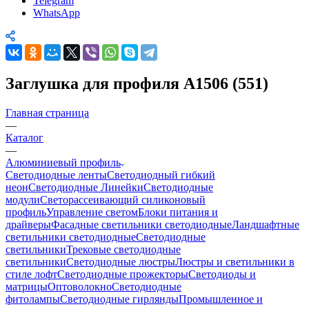
Telegram
WhatsApp
Заглушка для профиля A1506 (551)
Главная страница
—
Каталог
—
Алюминиевый профиль
Светодиодные ленты
Светодиодный гибкий
неон
Светодиодные Линейки
Светодиодные
модули
Светорассеивающий силиконовый
профиль
Управление светом
Блоки питания и
драйверы
Фасадные светильники светодиодные
Ландшафтные
светильники светодиодные
Светодиодные
светильники
Трековые светодиодные
светильники
Светодиодные люстры
Люстры и светильники в
стиле лофт
Светодиодные прожекторы
Светодиоды и
матрицы
Оптоволокно
Светодиодные
фитолампы
Светодиодные гирлянды
Промышленное и