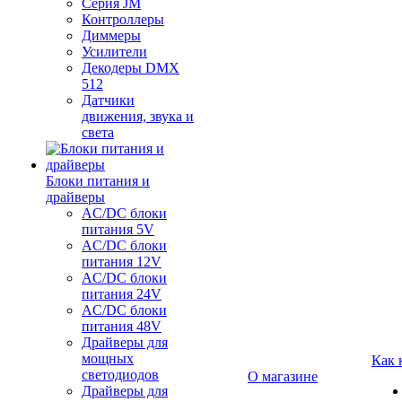
Серия JM
Контроллеры
Диммеры
Усилители
Декодеры DMX
512
Датчики
движения, звука и
света
Блоки питания и
драйверы
AC/DC блоки
питания 5V
AC/DC блоки
питания 12V
AC/DC блоки
питания 24V
AC/DC блоки
питания 48V
Драйверы для
мощных
Как 
светодиодов
О магазине
Драйверы для