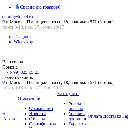
Сравнение товаров
0
info@ic-led.ru
г. Москва, Пятницкое шоссе, 18, павильон 571 (3 этаж)
пн-пт 9-18, пав. 571 сб-вс 10-17
Telegram
WhatsApp
Ваш город
Помона
+7 (499) 325-65-23
Заказать звонок
г. Москва, Пятницкое шоссе, 18, павильон 571 (3 этаж)
пн-пт 9-18, пав. 571 сб-вс 10-17
Как купить
О магазине
Условия
О компании
оплаты
Новости
Условия
Оплата
Доставка
Га
Акции
Отзывы
доставки
Сертификаты
Гарантия