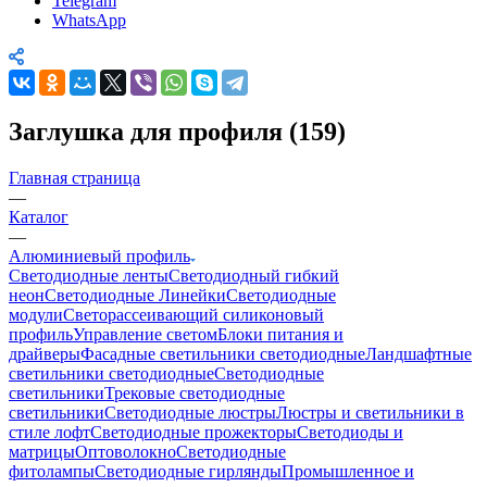
Telegram
WhatsApp
Заглушка для профиля (159)
Главная страница
—
Каталог
—
Алюминиевый профиль
Светодиодные ленты
Светодиодный гибкий
неон
Светодиодные Линейки
Светодиодные
модули
Светорассеивающий силиконовый
профиль
Управление светом
Блоки питания и
драйверы
Фасадные светильники светодиодные
Ландшафтные
светильники светодиодные
Светодиодные
светильники
Трековые светодиодные
светильники
Светодиодные люстры
Люстры и светильники в
стиле лофт
Светодиодные прожекторы
Светодиоды и
матрицы
Оптоволокно
Светодиодные
фитолампы
Светодиодные гирлянды
Промышленное и