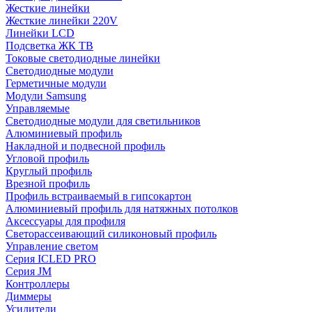
Жесткие линейки
Жесткие линейки 220V
Линейки LCD
Подсветка ЖК ТВ
Токовые светодиодные линейки
Светодиодные модули
Герметичные модули
Модули Samsung
Управляемые
Светодиодные модули для светильников
Алюминиевый профиль
Накладной и подвесной профиль
Угловой профиль
Круглый профиль
Врезной профиль
Профиль встраиваемый в гипсокартон
Алюминиевый профиль для натяжных потолков
Аксессуары для профиля
Светорассеивающий силиконовый профиль
Управление светом
Серия ICLED PRO
Серия JM
Контроллеры
Диммеры
Усилители