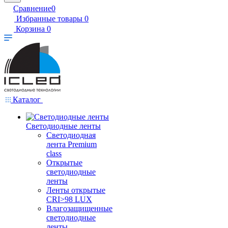
Сравнение
0
Избранные товары
0
Корзина
0
Каталог
Светодиодные ленты
Светодиодная
лента Premium
class
Открытые
светодиодные
ленты
Ленты открытые
CRI>98 LUX
Влагозащищенные
светодиодные
ленты