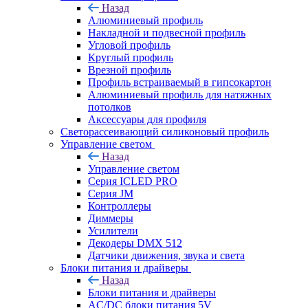
Назад
Алюминиевый профиль
Накладной и подвесной профиль
Угловой профиль
Круглый профиль
Врезной профиль
Профиль встраиваемый в гипсокартон
Алюминиевый профиль для натяжных
потолков
Аксессуары для профиля
Светорассеивающий силиконовый профиль
Управление светом
Назад
Управление светом
Серия ICLED PRO
Серия JM
Контроллеры
Диммеры
Усилители
Декодеры DMX 512
Датчики движения, звука и света
Блоки питания и драйверы
Назад
Блоки питания и драйверы
AC/DC блоки питания 5V