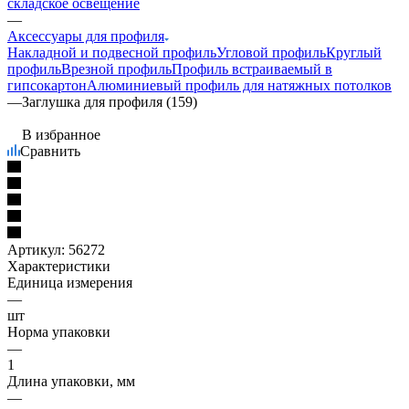
складское освещение
—
Аксессуары для профиля
Накладной и подвесной профиль
Угловой профиль
Круглый
профиль
Врезной профиль
Профиль встраиваемый в
гипсокартон
Алюминиевый профиль для натяжных потолков
—
Заглушка для профиля (159)
В избранное
Сравнить
Артикул:
56272
Характеристики
Единица измерения
—
шт
Норма упаковки
—
1
Длина упаковки, мм
—