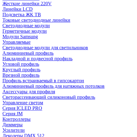
Жесткие линейки 220V
Линейки LCD
Подсветка ЖК ТВ
Токовые светодиодные линейки
Светодиодные модули
Герметичные модули
Модули Samsung
Управляемые
Светодиодные модули для светильников
Алюминиевый профиль
Накладной и подвесной профиль
Угловой профиль
Круглый профиль
Врезной профиль
Профиль встраиваемый в гипсокартон
Алюминиевый профиль для натяжных потолков
Аксессуары для профиля
Светорассеивающий силиконовый профиль
Управление светом
Серия ICLED PRO
Серия JM
Контроллеры
Диммеры
Усилители
Декодеры DMX 512