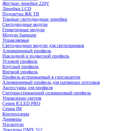
Жесткие линейки 220V
Линейки LCD
Подсветка ЖК ТВ
Токовые светодиодные линейки
Светодиодные модули
Герметичные модули
Модули Samsung
Управляемые
Светодиодные модули для светильников
Алюминиевый профиль
Накладной и подвесной профиль
Угловой профиль
Круглый профиль
Врезной профиль
Профиль встраиваемый в гипсокартон
Алюминиевый профиль для натяжных потолков
Аксессуары для профиля
Светорассеивающий силиконовый профиль
Управление светом
Серия ICLED PRO
Серия JM
Контроллеры
Диммеры
Усилители
Декодеры DMX 512