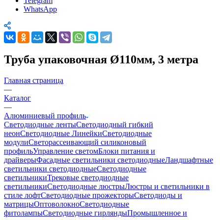
Telegram
WhatsApp
Труба упаковочная Ø110мм, 3 метра
Главная страница
—
Каталог
—
Алюминиевый профиль
Светодиодные ленты
Светодиодный гибкий
неон
Светодиодные Линейки
Светодиодные
модули
Светорассеивающий силиконовый
профиль
Управление светом
Блоки питания и
драйверы
Фасадные светильники светодиодные
Ландшафтные
светильники светодиодные
Светодиодные
светильники
Трековые светодиодные
светильники
Светодиодные люстры
Люстры и светильники в
стиле лофт
Светодиодные прожекторы
Светодиоды и
матрицы
Оптоволокно
Светодиодные
фитолампы
Светодиодные гирлянды
Промышленное и