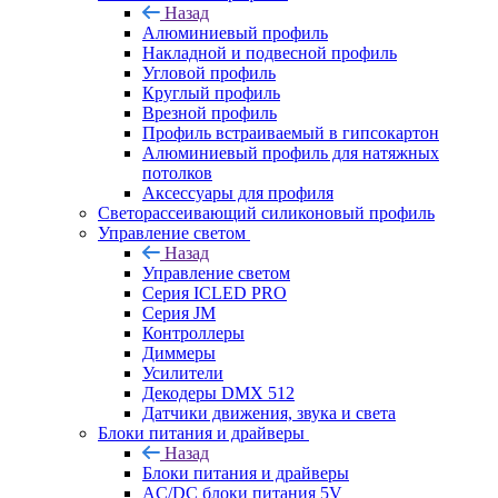
Назад
Алюминиевый профиль
Накладной и подвесной профиль
Угловой профиль
Круглый профиль
Врезной профиль
Профиль встраиваемый в гипсокартон
Алюминиевый профиль для натяжных
потолков
Аксессуары для профиля
Светорассеивающий силиконовый профиль
Управление светом
Назад
Управление светом
Серия ICLED PRO
Серия JM
Контроллеры
Диммеры
Усилители
Декодеры DMX 512
Датчики движения, звука и света
Блоки питания и драйверы
Назад
Блоки питания и драйверы
AC/DC блоки питания 5V