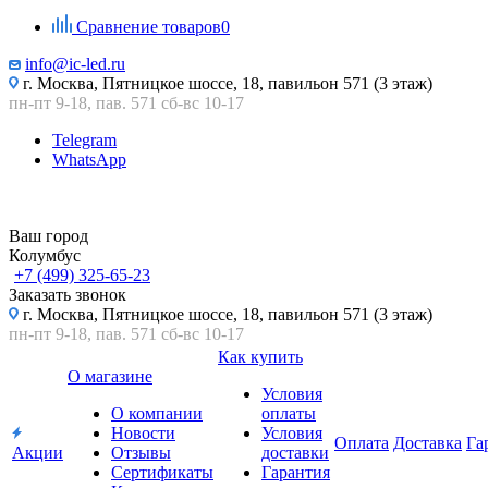
Сравнение товаров
0
info@ic-led.ru
г. Москва, Пятницкое шоссе, 18, павильон 571 (3 этаж)
пн-пт 9-18, пав. 571 сб-вс 10-17
Telegram
WhatsApp
Ваш город
Колумбус
+7 (499) 325-65-23
Заказать звонок
г. Москва, Пятницкое шоссе, 18, павильон 571 (3 этаж)
пн-пт 9-18, пав. 571 сб-вс 10-17
Как купить
О магазине
Условия
О компании
оплаты
Новости
Условия
Оплата
Доставка
Га
Акции
Отзывы
доставки
Сертификаты
Гарантия