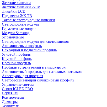
Жесткие линейки
Жесткие линейки 220V
Линейки LCD
Подсветка ЖК ТВ
Токовые светодиодные линейки
Светодиодные модули
Герметичные модули
Модули Samsung
Управляемые
Светодиодные модули для светильников
Алюминиевый профиль
Накладной и подвесной профиль
Угловой профиль
Круглый профиль
Врезной профиль
Профиль встраиваемый в гипсокартон
Алюминиевый профиль для натяжных потолков
Аксессуары для профиля
Светорассеивающий силиконовый профиль
Управление светом
Серия ICLED PRO
Серия JM
Контроллеры
Диммеры
Усилители