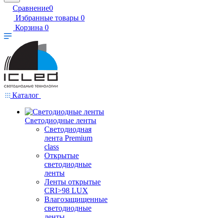
Сравнение
0
Избранные товары
0
Корзина
0
Каталог
Светодиодные ленты
Светодиодная
лента Premium
class
Открытые
светодиодные
ленты
Ленты открытые
CRI>98 LUX
Влагозащищенные
светодиодные
ленты