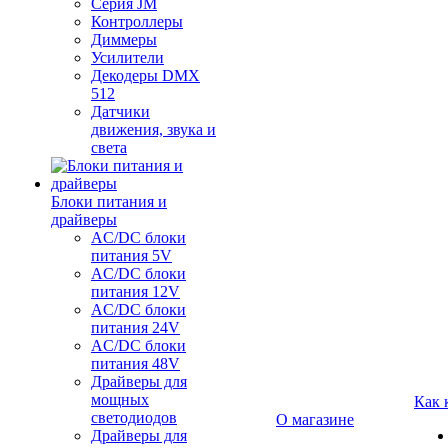
Серия JM
Контроллеры
Диммеры
Усилители
Декодеры DMX
512
Датчики
движения, звука и
света
Блоки питания и
драйверы
AC/DC блоки
питания 5V
AC/DC блоки
питания 12V
AC/DC блоки
питания 24V
AC/DC блоки
питания 48V
Драйверы для
мощных
Как 
светодиодов
О магазине
Драйверы для