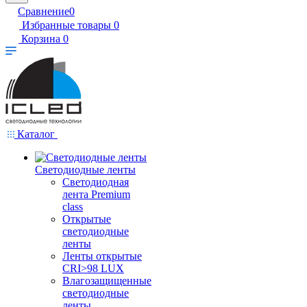
Сравнение
0
Избранные товары
0
Корзина
0
Каталог
Светодиодные ленты
Светодиодная
лента Premium
class
Открытые
светодиодные
ленты
Ленты открытые
CRI>98 LUX
Влагозащищенные
светодиодные
ленты