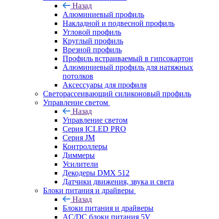
Назад
Алюминиевый профиль
Накладной и подвесной профиль
Угловой профиль
Круглый профиль
Врезной профиль
Профиль встраиваемый в гипсокартон
Алюминиевый профиль для натяжных
потолков
Аксессуары для профиля
Светорассеивающий силиконовый профиль
Управление светом
Назад
Управление светом
Серия ICLED PRO
Серия JM
Контроллеры
Диммеры
Усилители
Декодеры DMX 512
Датчики движения, звука и света
Блоки питания и драйверы
Назад
Блоки питания и драйверы
AC/DC блоки питания 5V