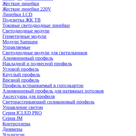
Жесткие линейки
Жесткие линейки 220V
Линейки LCD
Подсветка ЖК ТВ
Токовые светодиодные линейки
Светодиодные модули
Герметичные модули
Модули Samsung
Управляемые
Светодиодные модули для светильников
Алюминиевый профиль
Накладной и подвесной профиль
Угловой профиль
Круглый профиль
Врезной профиль
Профиль встраиваемый в гипсокартон
Алюминиевый профиль для натяжных потолков
Аксессуары для профиля
Светорассеивающий силиконовый профиль
Управление светом
Серия ICLED PRO
Серия JM
Контроллеры
Диммеры
Усилители