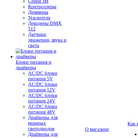
Серия JM
Контроллеры
Диммеры
Усилители
Декодеры DMX
512
Датчики
движения, звука и
света
Блоки питания и
драйверы
AC/DC блоки
питания 5V
AC/DC блоки
питания 12V
AC/DC блоки
питания 24V
AC/DC блоки
питания 48V
Драйверы для
мощных
Как 
светодиодов
О магазине
Драйверы для