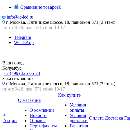
Сравнение товаров
0
info@ic-led.ru
г. Москва, Пятницкое шоссе, 18, павильон 571 (3 этаж)
пн-пт 9-18, пав. 571 сб-вс 10-17
Telegram
WhatsApp
Ваш город
Колумбус
+7 (499) 325-65-23
Заказать звонок
г. Москва, Пятницкое шоссе, 18, павильон 571 (3 этаж)
пн-пт 9-18, пав. 571 сб-вс 10-17
Как купить
О магазине
Условия
О компании
оплаты
Новости
Условия
Оплата
Доставка
Га
Акции
Отзывы
доставки
Сертификаты
Гарантия