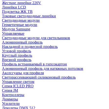
Жесткие линейки 220V
Линейки LCD
Подсветка ЖК ТВ
Токовые светодиодные линейки
Светодиодные модули
Герметичные модули
Модули Samsung
Управляемые
Светодиодные модули для светильников
Алюминиевый профиль
Накладной и подвесной профиль
Угловой профиль
Круглый профиль
Врезной профиль
Профиль встраиваемый в гипсокартон
Алюминиевый профиль для натяжных потолков
Аксессуары для профиля
Светорассеивающий силиконовый профиль
Управление светом
Серия ICLED PRO
Серия JM
Контроллеры
Диммеры
Усилители
Декодеры DMX 512