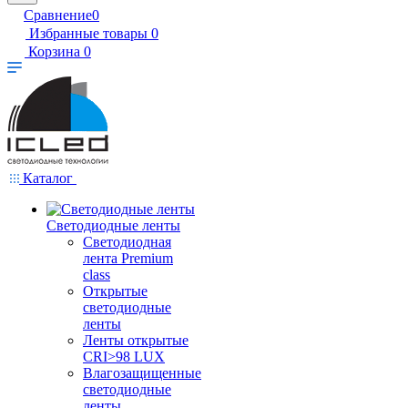
Сравнение
0
Избранные товары
0
Корзина
0
Каталог
Светодиодные ленты
Светодиодная
лента Premium
class
Открытые
светодиодные
ленты
Ленты открытые
CRI>98 LUX
Влагозащищенные
светодиодные
ленты