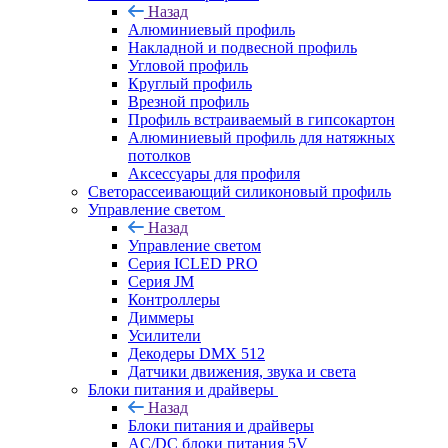
Назад
Алюминиевый профиль
Накладной и подвесной профиль
Угловой профиль
Круглый профиль
Врезной профиль
Профиль встраиваемый в гипсокартон
Алюминиевый профиль для натяжных
потолков
Аксессуары для профиля
Светорассеивающий силиконовый профиль
Управление светом
Назад
Управление светом
Серия ICLED PRO
Серия JM
Контроллеры
Диммеры
Усилители
Декодеры DMX 512
Датчики движения, звука и света
Блоки питания и драйверы
Назад
Блоки питания и драйверы
AC/DC блоки питания 5V