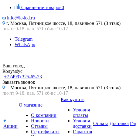
Сравнение товаров
0
info@ic-led.ru
г. Москва, Пятницкое шоссе, 18, павильон 571 (3 этаж)
пн-пт 9-18, пав. 571 сб-вс 10-17
Telegram
WhatsApp
Ваш город
Колумбус
+7 (499) 325-65-23
Заказать звонок
г. Москва, Пятницкое шоссе, 18, павильон 571 (3 этаж)
пн-пт 9-18, пав. 571 сб-вс 10-17
Как купить
О магазине
Условия
О компании
оплаты
Новости
Условия
Оплата
Доставка
Га
Акции
Отзывы
доставки
Сертификаты
Гарантия