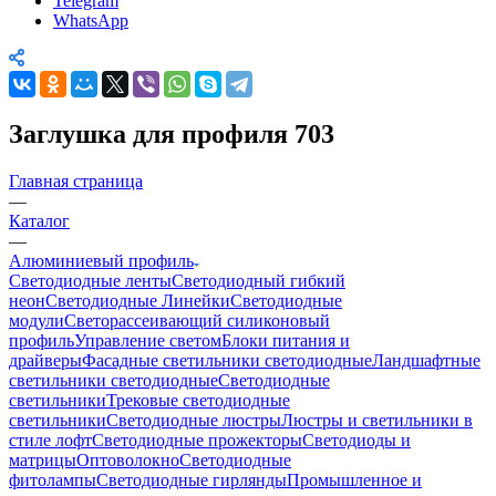
Telegram
WhatsApp
Заглушка для профиля 703
Главная страница
—
Каталог
—
Алюминиевый профиль
Светодиодные ленты
Светодиодный гибкий
неон
Светодиодные Линейки
Светодиодные
модули
Светорассеивающий силиконовый
профиль
Управление светом
Блоки питания и
драйверы
Фасадные светильники светодиодные
Ландшафтные
светильники светодиодные
Светодиодные
светильники
Трековые светодиодные
светильники
Светодиодные люстры
Люстры и светильники в
стиле лофт
Светодиодные прожекторы
Светодиоды и
матрицы
Оптоволокно
Светодиодные
фитолампы
Светодиодные гирлянды
Промышленное и