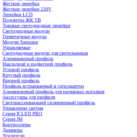
Жесткие линейки
Жесткие линейки 220V
Линейки LCD
Подсветка ЖК ТВ
Токовые светодиодные линейки
Светодиодные модули
Герметичные модули
Модули Samsung
Управляемые
Светодиодные модули для светильников
Алюминиевый профиль
Накладной и подвесной профиль
Угловой профиль
Круглый профиль
Врезной профиль
Профиль встраиваемый в гипсокартон
Алюминиевый профиль для натяжных потолков
Аксессуары для профиля
Светорассеивающий силиконовый профиль
Управление светом
Серия ICLED PRO
Серия JM
Контроллеры
Диммеры
Усилители