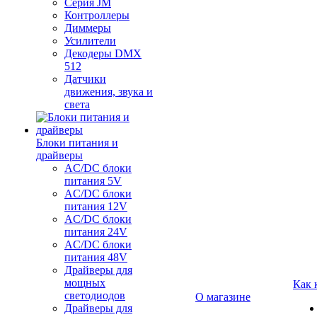
Серия JM
Контроллеры
Диммеры
Усилители
Декодеры DMX
512
Датчики
движения, звука и
света
Блоки питания и
драйверы
AC/DC блоки
питания 5V
AC/DC блоки
питания 12V
AC/DC блоки
питания 24V
AC/DC блоки
питания 48V
Драйверы для
мощных
Как 
светодиодов
О магазине
Драйверы для