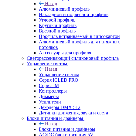
Назад
Алюминиевый профиль
Накладной и подвесной профиль
Угловой профиль
Круглый профиль
Врезной профиль
Профиль встраиваемый в гипсокартон
Алюминиевый профиль для натяжных
потолков
Аксессуары для профиля
Светорассеивающий силиконовый профиль
Управление светом
Назад
Управление светом
Серия ICLED PRO
Серия JM
Контроллеры
Диммеры
Усилители
Декодеры DMX 512
Датчики движения, звука и света
Блоки питания и драйверы
Назад
Блоки питания и драйверы
AC/DC блоки питания 5V