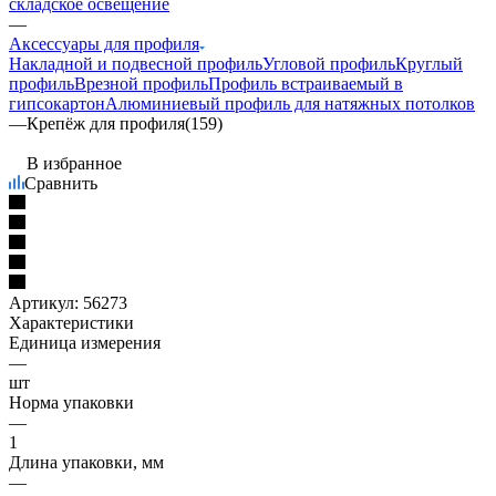
складское освещение
—
Аксессуары для профиля
Накладной и подвесной профиль
Угловой профиль
Круглый
профиль
Врезной профиль
Профиль встраиваемый в
гипсокартон
Алюминиевый профиль для натяжных потолков
—
Крепёж для профиля(159)
В избранное
Сравнить
Артикул:
56273
Характеристики
Единица измерения
—
шт
Норма упаковки
—
1
Длина упаковки, мм
—