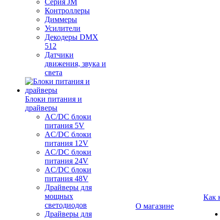
Серия JM
Контроллеры
Диммеры
Усилители
Декодеры DMX
512
Датчики
движения, звука и
света
Блоки питания и
драйверы
AC/DC блоки
питания 5V
AC/DC блоки
питания 12V
AC/DC блоки
питания 24V
AC/DC блоки
питания 48V
Драйверы для
мощных
Как 
светодиодов
О магазине
Драйверы для