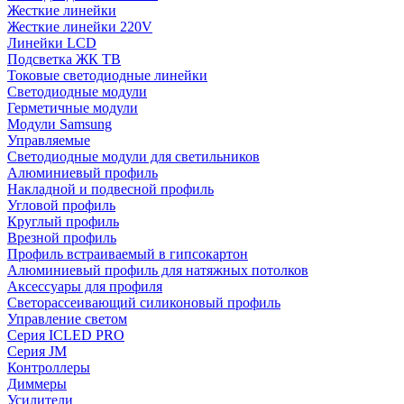
Жесткие линейки
Жесткие линейки 220V
Линейки LCD
Подсветка ЖК ТВ
Токовые светодиодные линейки
Светодиодные модули
Герметичные модули
Модули Samsung
Управляемые
Светодиодные модули для светильников
Алюминиевый профиль
Накладной и подвесной профиль
Угловой профиль
Круглый профиль
Врезной профиль
Профиль встраиваемый в гипсокартон
Алюминиевый профиль для натяжных потолков
Аксессуары для профиля
Светорассеивающий силиконовый профиль
Управление светом
Серия ICLED PRO
Серия JM
Контроллеры
Диммеры
Усилители