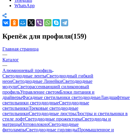
Telegram
WhatsApp
Крепёж для профиля(159)
Главная страница
—
Каталог
—
Алюминиевый профиль
Светодиодные ленты
Светодиодный гибкий
неон
Светодиодные Линейки
Светодиодные
модули
Светорассеивающий силиконовый
профиль
Управление светом
Блоки питания и
драйверы
Фасадные светильники светодиодные
Ландшафтные
светильники светодиодные
Светодиодные
светильники
Трековые светодиодные
светильники
Светодиодные люстры
Люстры и светильники в
стиле лофт
Светодиодные прожекторы
Светодиоды и
матрицы
Оптоволокно
Светодиодные
фитолампы
Светодиодные гирлянды
Промышленное и