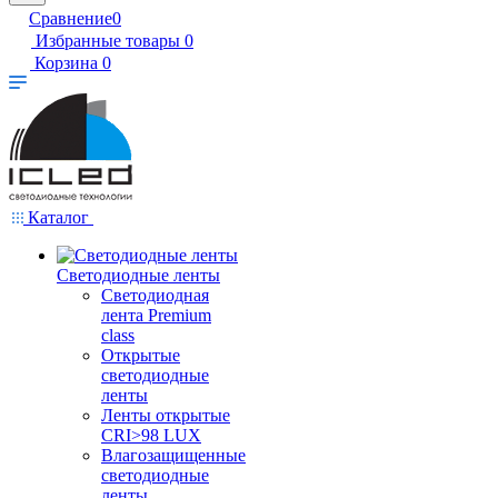
Сравнение
0
Избранные товары
0
Корзина
0
Каталог
Светодиодные ленты
Светодиодная
лента Premium
class
Открытые
светодиодные
ленты
Ленты открытые
CRI>98 LUX
Влагозащищенные
светодиодные
ленты