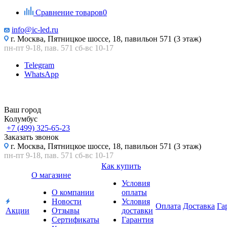
Сравнение товаров
0
info@ic-led.ru
г. Москва, Пятницкое шоссе, 18, павильон 571 (3 этаж)
пн-пт 9-18, пав. 571 сб-вс 10-17
Telegram
WhatsApp
Ваш город
Колумбус
+7 (499) 325-65-23
Заказать звонок
г. Москва, Пятницкое шоссе, 18, павильон 571 (3 этаж)
пн-пт 9-18, пав. 571 сб-вс 10-17
Как купить
О магазине
Условия
О компании
оплаты
Новости
Условия
Оплата
Доставка
Га
Акции
Отзывы
доставки
Сертификаты
Гарантия