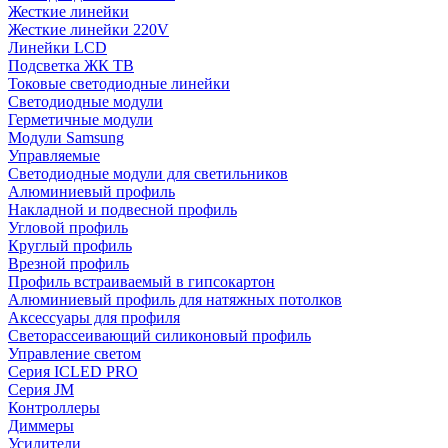
Жесткие линейки
Жесткие линейки 220V
Линейки LCD
Подсветка ЖК ТВ
Токовые светодиодные линейки
Светодиодные модули
Герметичные модули
Модули Samsung
Управляемые
Светодиодные модули для светильников
Алюминиевый профиль
Накладной и подвесной профиль
Угловой профиль
Круглый профиль
Врезной профиль
Профиль встраиваемый в гипсокартон
Алюминиевый профиль для натяжных потолков
Аксессуары для профиля
Светорассеивающий силиконовый профиль
Управление светом
Серия ICLED PRO
Серия JM
Контроллеры
Диммеры
Усилители