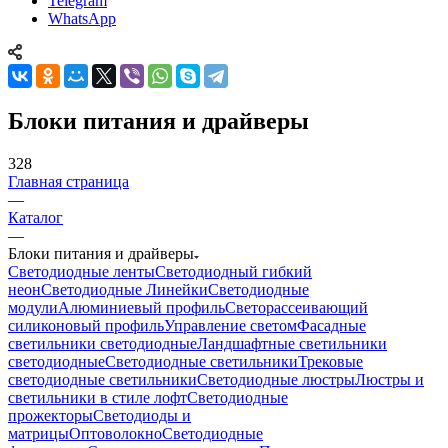
Telegram
WhatsApp
Блоки питания и драйверы
328
Главная страница
—
Каталог
—
Блоки питания и драйверы
Светодиодные ленты
Светодиодный гибкий
неон
Светодиодные Линейки
Светодиодные
модули
Алюминиевый профиль
Светорассеивающий
силиконовый профиль
Управление светом
Фасадные
светильники светодиодные
Ландшафтные светильники
светодиодные
Светодиодные светильники
Трековые
светодиодные светильники
Светодиодные люстры
Люстры и
светильники в стиле лофт
Светодиодные
прожекторы
Светодиоды и
матрицы
Оптоволокно
Светодиодные