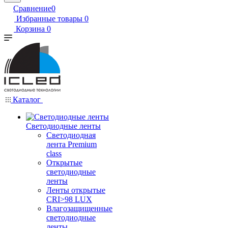
Сравнение
0
Избранные товары
0
Корзина
0
Каталог
Светодиодные ленты
Светодиодная
лента Premium
class
Открытые
светодиодные
ленты
Ленты открытые
CRI>98 LUX
Влагозащищенные
светодиодные
ленты