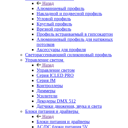
Назад
Алюминиевый профиль
Накладной и подвесной профиль
Угловой профиль
Круглый профиль
Врезной профиль
Профиль встраиваемый в гипсокартон
Алюминиевый профиль для натяжных
потолков
Аксессуары для профиля
Светорассеивающий силиконовый профиль
Управление светом
Назад
Управление светом
Серия ICLED PRO
Серия JM
Контроллеры
Диммеры
Усилители
Декодеры DMX 512
Датчики движения, звука и света
Блоки питания и драйверы
Назад
Блоки питания и драйверы
AC/DC блоки питания 5V