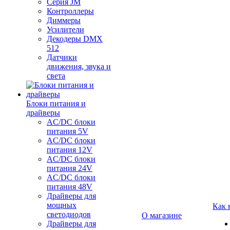
Серия JM
Контроллеры
Диммеры
Усилители
Декодеры DMX
512
Датчики
движения, звука и
света
Блоки питания и
драйверы
AC/DC блоки
питания 5V
AC/DC блоки
питания 12V
AC/DC блоки
питания 24V
AC/DC блоки
питания 48V
Драйверы для
мощных
Как 
светодиодов
О магазине
Драйверы для