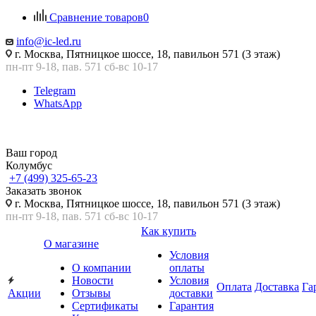
Сравнение товаров
0
info@ic-led.ru
г. Москва, Пятницкое шоссе, 18, павильон 571 (3 этаж)
пн-пт 9-18, пав. 571 сб-вс 10-17
Telegram
WhatsApp
Ваш город
Колумбус
+7 (499) 325-65-23
Заказать звонок
г. Москва, Пятницкое шоссе, 18, павильон 571 (3 этаж)
пн-пт 9-18, пав. 571 сб-вс 10-17
Как купить
О магазине
Условия
О компании
оплаты
Новости
Условия
Оплата
Доставка
Га
Акции
Отзывы
доставки
Сертификаты
Гарантия