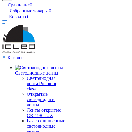
Сравнение
0
Избранные товары
0
Корзина
0
Каталог
Светодиодные ленты
Светодиодная
лента Premium
class
Открытые
светодиодные
ленты
Ленты открытые
CRI>98 LUX
Влагозащищенные
светодиодные
ленты