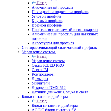
Назад
Алюминиевый профиль
Накладной и подвесной профиль
Угловой профиль
Круглый профиль
Врезной профиль
Профиль встраиваемый в гипсокартон
Алюминиевый профиль для натяжных
потолков
Аксессуары для профиля
Светорассеивающий силиконовый профиль
Управление светом
Назад
Управление светом
Серия ICLED PRO
Серия JM
Контроллеры
Диммеры
Усилители
Декодеры DMX 512
Датчики движения, звука и света
Блоки питания и драйверы
Назад
Блоки питания и драйверы
AC/DC блоки питания 5V