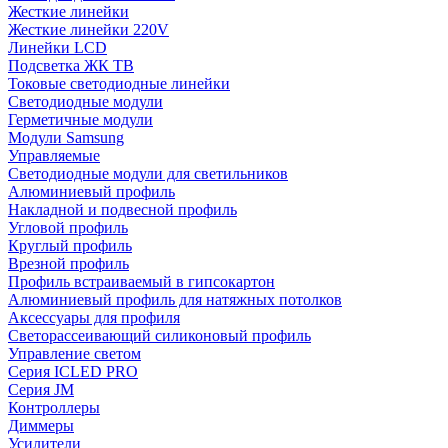
Жесткие линейки
Жесткие линейки 220V
Линейки LCD
Подсветка ЖК ТВ
Токовые светодиодные линейки
Светодиодные модули
Герметичные модули
Модули Samsung
Управляемые
Светодиодные модули для светильников
Алюминиевый профиль
Накладной и подвесной профиль
Угловой профиль
Круглый профиль
Врезной профиль
Профиль встраиваемый в гипсокартон
Алюминиевый профиль для натяжных потолков
Аксессуары для профиля
Светорассеивающий силиконовый профиль
Управление светом
Серия ICLED PRO
Серия JM
Контроллеры
Диммеры
Усилители