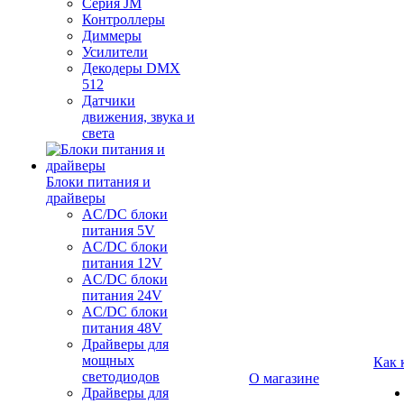
Серия JM
Контроллеры
Диммеры
Усилители
Декодеры DMX
512
Датчики
движения, звука и
света
Блоки питания и
драйверы
AC/DC блоки
питания 5V
AC/DC блоки
питания 12V
AC/DC блоки
питания 24V
AC/DC блоки
питания 48V
Драйверы для
мощных
Как 
светодиодов
О магазине
Драйверы для