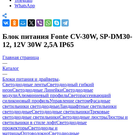
Telegram
WhatsApp
Блок питания Fonte CV-30W, SP-DM30-
12, 12V 30W 2,5A IP65
Главная страница
—
Каталог
—
Блоки питания и драйверы
Светодиодные ленты
Светодиодный гибкий
неон
Светодиодные Линейки
Светодиодные
модули
Алюминиевый профиль
Светорассеивающий
силиконовый профиль
Управление светом
Фасадные
светильники светодиодные
Ландшафтные светильники
светодиодные
Светодиодные светильники
Трековые
светодиодные светильники
Светодиодные люстры
Люстры и
светильники в стиле лофт
Светодиодные
прожекторы
Светодиоды и
матрицы
Оптоволокно
Светодиодные