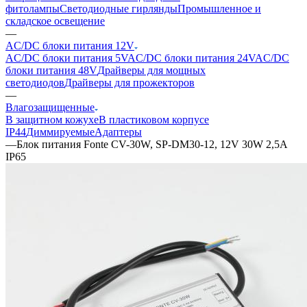
фитолампы
Светодиодные гирлянды
Промышленное и
складское освещение
—
AC/DC блоки питания 12V
AC/DC блоки питания 5V
AC/DC блоки питания 24V
AC/DC
блоки питания 48V
Драйверы для мощных
светодиодов
Драйверы для прожекторов
—
Влагозащищенные
В защитном кожухе
В пластиковом корпусе
IP44
Диммируемые
Адаптеры
—
Блок питания Fonte CV-30W, SP-DM30-12, 12V 30W 2,5A
IP65