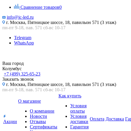
Сравнение товаров
0
info@ic-led.ru
г. Москва, Пятницкое шоссе, 18, павильон 571 (3 этаж)
пн-пт 9-18, пав. 571 сб-вс 10-17
Telegram
WhatsApp
Ваш город
Колумбус
+7 (499) 325-65-23
Заказать звонок
г. Москва, Пятницкое шоссе, 18, павильон 571 (3 этаж)
пн-пт 9-18, пав. 571 сб-вс 10-17
Как купить
О магазине
Условия
О компании
оплаты
Новости
Условия
Оплата
Доставка
Га
Акции
Отзывы
доставки
Сертификаты
Гарантия