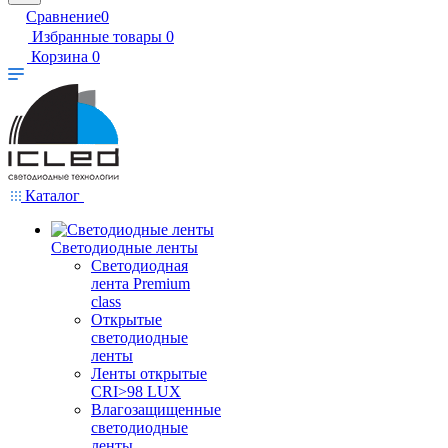
Сравнение
0
Избранные товары
0
Корзина
0
Каталог
Светодиодные ленты
Светодиодная
лента Premium
class
Открытые
светодиодные
ленты
Ленты открытые
CRI>98 LUX
Влагозащищенные
светодиодные
ленты